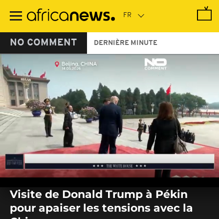
Passer
au
contenu
principal
NO COMMENT
DERNIÈRE MINUTE
0
seconds
Visite de Donald Trump à Pékin
of
0
pour apaiser les tensions avec la
seconds