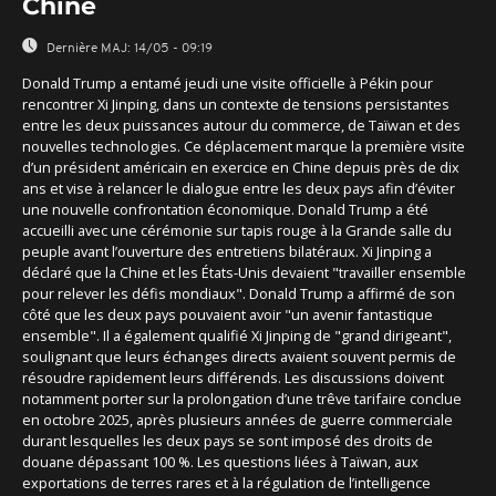
Chine
Dernière MAJ:
14/05 - 09:19
Donald Trump a entamé jeudi une visite officielle à Pékin pour
rencontrer Xi Jinping, dans un contexte de tensions persistantes
entre les deux puissances autour du commerce, de Taïwan et des
nouvelles technologies. Ce déplacement marque la première visite
d’un président américain en exercice en Chine depuis près de dix
ans et vise à relancer le dialogue entre les deux pays afin d’éviter
une nouvelle confrontation économique. Donald Trump a été
accueilli avec une cérémonie sur tapis rouge à la Grande salle du
peuple avant l’ouverture des entretiens bilatéraux. Xi Jinping a
déclaré que la Chine et les États-Unis devaient "travailler ensemble
pour relever les défis mondiaux". Donald Trump a affirmé de son
côté que les deux pays pouvaient avoir "un avenir fantastique
ensemble". Il a également qualifié Xi Jinping de "grand dirigeant",
soulignant que leurs échanges directs avaient souvent permis de
résoudre rapidement leurs différends. Les discussions doivent
notamment porter sur la prolongation d’une trêve tarifaire conclue
en octobre 2025, après plusieurs années de guerre commerciale
durant lesquelles les deux pays se sont imposé des droits de
douane dépassant 100 %. Les questions liées à Taïwan, aux
exportations de terres rares et à la régulation de l’intelligence