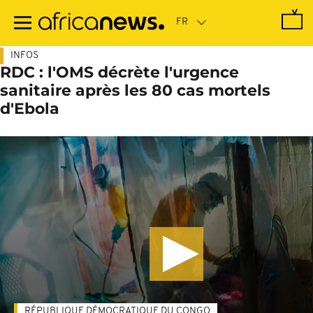
Passer
au
contenu
principal
INFOS
RDC : l'OMS décrète l'urgence
sanitaire après les 80 cas mortels
d'Ebola
RÉPUBLIQUE DÉMOCRATIQUE DU CONGO