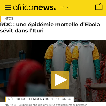
Passer
au
contenu
principal
INFOS
RDC : une épidémie mortelle d’Ebola
sévit dans l’Ituri
RÉPUBLIQUE DÉMOCRATIQUE DU CONGO
ARCHIVES - Des professionnels de santé vêtus d'équipements de protection