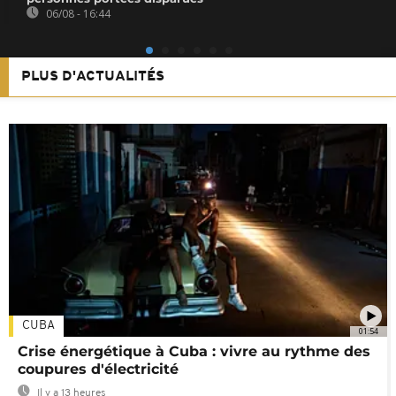
06/08 - 16:44
PLUS D'ACTUALITÉS
CUBA
01:54
Crise énergétique à Cuba : vivre au rythme des
coupures d'électricité
Il y a 13 heures