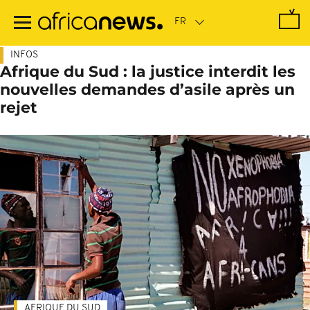
Passer
au
contenu
principal
INFOS
Afrique du Sud : la justice interdit les
nouvelles demandes d’asile après un
rejet
AFRIQUE DU SUD