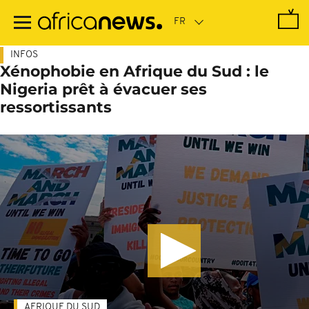
Passer
au
contenu
principal
INFOS
Xénophobie en Afrique du Sud : le
Nigeria prêt à évacuer ses
ressortissants
AFRIQUE DU SUD