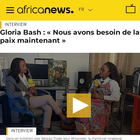
Passer
au
contenu
principal
INTERVIEW
Gloria Bash : « Nous avons besoin de la
paix maintenant »
INTERVIEW
Dans cet entretien avec Malaika Élysée pour Africanews, la chanteuse congolaise