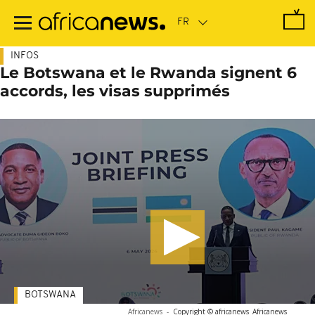
Passer
au
contenu
principal
INFOS
Le Botswana et le Rwanda signent 6
accords, les visas supprimés
BOTSWANA
Africanews
-
Copyright © africanews
Africanews