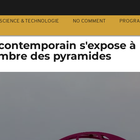
S
SCIENCE & TECHNOLOGIE
NO COMMENT
PROGR
t contemporain s'expose à
ombre des pyramides