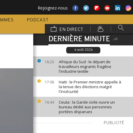
Rejoignez-nous
AMMES
PODCAST
EN DIRECT
DERNIÈRE MINUTE
6 août 2026
Afrique du Sud : le départ de
18:20
travailleurs migrants fragilise
l'industrie textile
Haïti : le Premier ministre appelle à
17:08
la tenue des élections malgré
l'insécurité
Ceuta : la Garde civile ouvre un
16:44
bureau dédié aux personnes
portées disparues
PUBLICITÉ