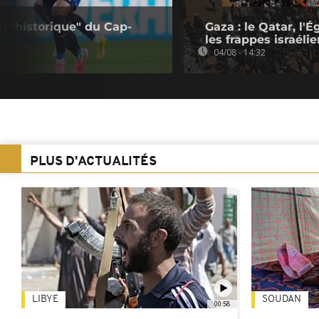
on "historique" du Cap-
Gaza : le Qatar, l
s
les frappes israéli
04/08 - 14:32
PLUS D'ACTUALITÉS
LIBYE
SOUDAN
00:58