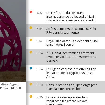
La 13ᵉ édition du concours
16:37
international de ballet sud-africain
ouvre la scène aux jeunes talents
Arrêt sur images du 6 août 2026 : la
15:54
FIFA dans la tourmente
Libye : des détenus s'évadent d'une
15:52
prison dans l'Ouest
A El-Obeid, des femmes affirment
15:34
avoir été violées par des membres
des FSR
Le Nigeria cherche à mieux réguler
15:04
le marché de la crypto [Business
Africa]
de Gizeh (Égypte).
-
Dans l'enfer des équipes engagées
15:00
HAER/ART DEGYPTE
dans la lutte contre Ebola
La montée des eaux des lacs
14:26
rapproche les crocodiles des
populations