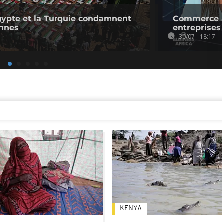
'Égypte et la Turquie condamnent
Commerce af
ennes
entreprises
30/07 - 18:17
KENYA