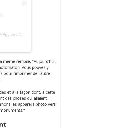
Une publication partagée par Art D’Égypte / Culturvator (@artdegypte)
 a même rempilé. "Aujourd'hui,
 photomaton. Vous pouvez y
 pour l'imprimer de l'autre
.
des et à la façon dont, à cette
ent des choses qui allaient
urnons les appareils photo vers
 monuments."
nt