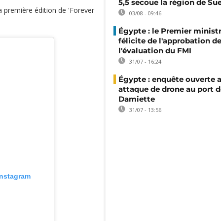
5,5 secoue la région de Su
a première édition de 'Forever
03/08 - 09:46
Égypte : le Premier minist
félicite de l'approbation d
l'évaluation du FMI
31/07 - 16:24
Égypte : enquête ouverte 
attaque de drone au port d
Damiette
31/07 - 13:56
 Instagram