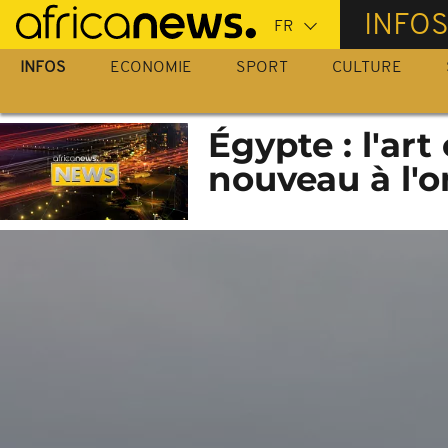
Passer
INFO
au
contenu
INFOS
ECONOMIE
SPORT
CULTURE
principal
Égypte : l'ar
nouveau à l'