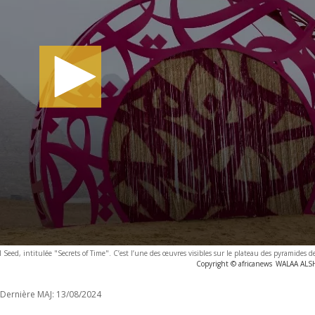
 El Seed, intitulée "Secrets of Time". C’est l’une des œuvres visibles sur le plateau des pyramides 
Copyright © africanews
WALAA ALS
Dernière MAJ:
13/08/2024