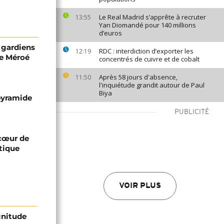
Le Real Madrid s’apprête à recruter
13:55
Yan Diomandé pour 140 millions
d’euros
 gardiens
RDC : interdiction d’exporter les
12:19
e Méroé
concentrés de cuivre et de cobalt
Après 58 jours d'absence,
11:50
l'inquiétude grandit autour de Paul
Biya
 pyramide
PUBLICITÉ
 cœur de
stique
VOIR PLUS
gnitude