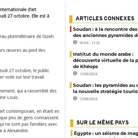
nternationale d’art
di 27 octobre. Elle est à
ARTICLES CONNEXES
Soudan : à la rencontre des
des anciennes pyramides d
au plurimillénaire de Gizeh.
30/04 - 11:52
eurs œuvres au pied des
Institut du monde arabe :
découverte virtuelle de la
de Khéops
eudi 27 octobre, le public
13/08/2024
 voile sur leur travail.
Soudan : les pyramides au
énement, qui a rassemblé des
la nouvelle stratégie touri
ine Louis.
13/08/2024
art contemporain, en étant en
s que peu de gens connaissent.
SUR LE MÊME PAYS
ui ne sont pas familiers avec
ée à Alexandrie.
Égypte : un séisme de ma