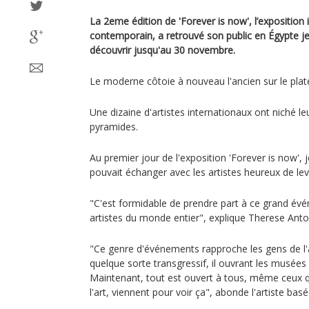
La 2eme édition de 'Forever is now', l’exposition i
contemporain, a retrouvé son public en Égypte jeu
découvrir jusqu'au 30 novembre.
Le moderne côtoie à nouveau l'ancien sur le plate
Une dizaine d'artistes internationaux ont niché l
pyramides.
Au premier jour de l'exposition 'Forever is now', j
pouvait échanger avec les artistes heureux de lever
"C'est formidable de prendre part à ce grand év
artistes du monde entier", explique Therese Anto
"Ce genre d'événements rapproche les gens de l'
quelque sorte transgressif, il ouvrant les musée
Maintenant, tout est ouvert à tous, même ceux q
l'art, viennent pour voir ça", abonde l'artiste bas