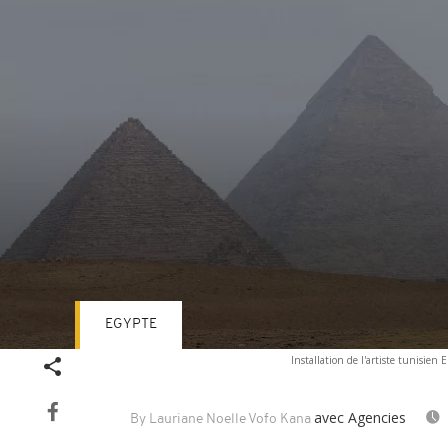
EGYPTE
Volume
Installation de l'artiste tunisien
90%
avec Agencies
By Lauriane Noelle Vofo Kana