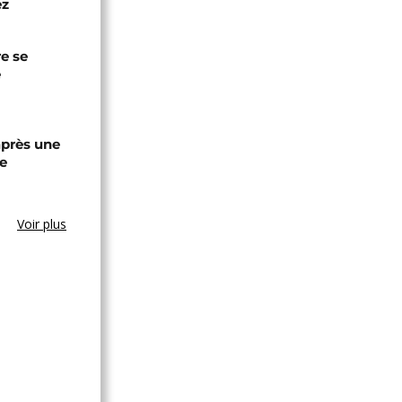
ez
re se
e
après une
e
Voir plus