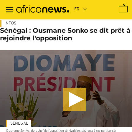
Passer
au
contenu
principal
INFOS
Sénégal : Ousmane Sonko se dit prêt à
rejoindre l'opposition
SÉNÉGAL
Ousmane Sonko, alors chef de l'opposition sénégalaise, s'adresse à ses partisans à