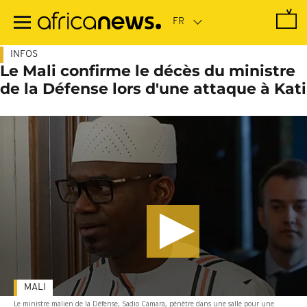
Passer
au
contenu
principal
INFOS
Le Mali confirme le décès du ministre
de la Défense lors d'une attaque à Kati
MALI
Le ministre malien de la Défense, Sadio Camara, pénètre dans une salle pour une