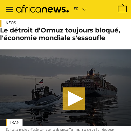
Passer
au
contenu
principal
INFOS
Le détroit d’Ormuz toujours bloqué,
l'économie mondiale s'essoufle
IRAN
Sur cette photo diffusée par l'agence de presse Tasnim, la saisie de l'un des deux