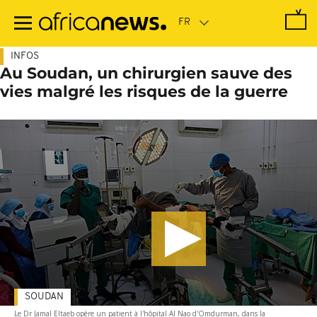
Passer
au
contenu
principal
INFOS
Au Soudan, un chirurgien sauve des
vies malgré les risques de la guerre
SOUDAN
Le Dr Jamal Eltaeb opère un patient à l'hôpital Al Nao d'Omdurman, dans la