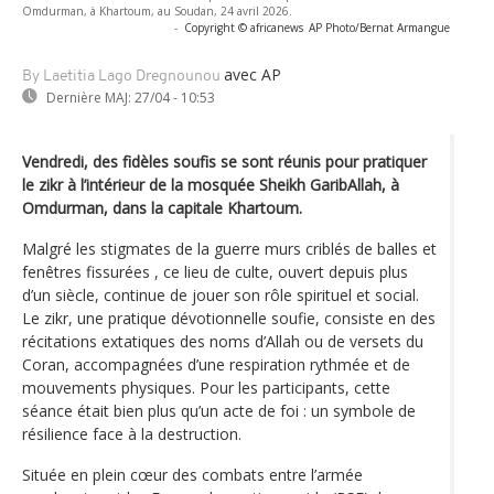
Omdurman, à Khartoum, au Soudan, 24 avril 2026.
-
Copyright © africanews
AP Photo/Bernat Armangue
avec AP
By Laetitia Lago Dregnounou
Dernière MAJ:
27/04 - 10:53
Vendredi, des fidèles soufis se sont réunis pour pratiquer
le zikr à l’intérieur de la mosquée Sheikh GaribAllah, à
Omdurman, dans la capitale Khartoum.
Malgré les stigmates de la guerre murs criblés de balles et
fenêtres fissurées , ce lieu de culte, ouvert depuis plus
d’un siècle, continue de jouer son rôle spirituel et social.
Le zikr, une pratique dévotionnelle soufie, consiste en des
récitations extatiques des noms d’Allah ou de versets du
Coran, accompagnées d’une respiration rythmée et de
mouvements physiques. Pour les participants, cette
séance était bien plus qu’un acte de foi : un symbole de
résilience face à la destruction.
Située en plein cœur des combats entre l’armée