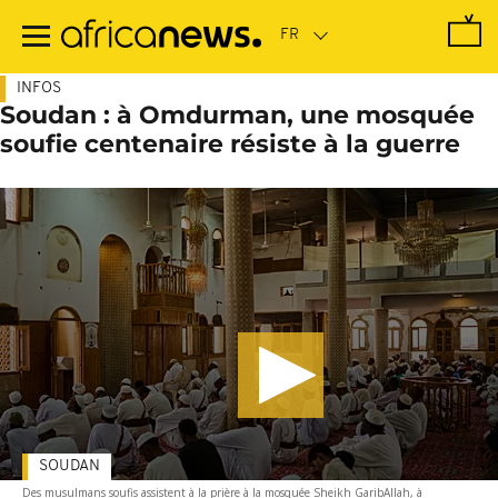
Passer
au
contenu
principal
INFOS
Soudan : à Omdurman, une mosquée
soufie centenaire résiste à la guerre
SOUDAN
Des musulmans soufis assistent à la prière à la mosquée Sheikh GaribAllah, à