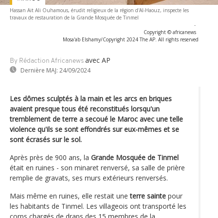
Hassan Ait Ali Ouhamous, érudit religieux de la région d'Al-Haouz, inspecte les
travaux de restauration de la Grande Mosquée de Tinmel
-
Copyright © africanews
Mosa'ab Elshamy/Copyright 2024 The AP. All rights reserved
avec AP
By Rédaction Africanews
Dernière MAJ:
24/09/2024
Les dômes sculptés à la main et les arcs en briques
avaient presque tous été reconstitués lorsqu'un
tremblement de terre a secoué le Maroc avec une telle
violence qu'ils se sont effondrés sur eux-mêmes et se
sont écrasés sur le sol.
Après près de 900 ans, la
Grande Mosquée de Tinmel
était en ruines - son minaret renversé, sa salle de prière
remplie de gravats, ses murs extérieurs renversés.
Mais même en ruines, elle restait une
terre sainte
pour
les habitants de Tinmel. Les villageois ont transporté les
corps chargés de draps des 15 membres de la