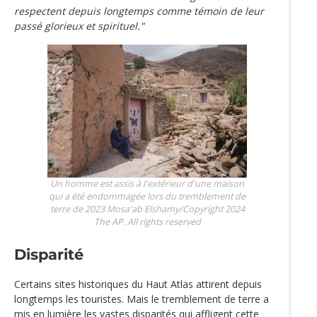
respectent depuis longtemps comme témoin de leur
passé glorieux et spirituel."
Un homme est assis à l'extérieur d'une maison
qui a été endommagée lors du tremblement de
terre de 2023
Mosa'ab Elshamy/Copyright 2024
The AP. All rights reserved
Disparité
Certains sites historiques du Haut Atlas attirent depuis
longtemps les touristes. Mais le tremblement de terre a
mis en lumière les vastes disparités qui affligent cette