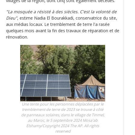
villages de la région, dont cinq sont également décédés.
"La mosquée a résisté à des siècles. C'est la volonté de
Dieu"
, estime Nadia El Bourakkadi, conservatrice du site,
aux médias locaux. Le tremblement de terre l'a rasée
quelques mois avant la fin des travaux de réparation et de
rénovation.
Une tente pour les personnes déplacées par le
tremblement de terre de 2023 se trouve à côté
de panneaux solaires, dans le village de Tinmel,
au Maroc, le 5 septembre 2024
Mosa'ab
Elshamy/Copyright 2024 The AP. All rights
reserved