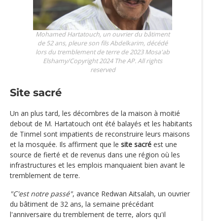
Mohamed Hartatouch, un ouvrier du bâtiment
de 52 ans, pleure son fils Abdelkarim, décédé
lors du tremblement de terre de 2023
Mosa'ab
Elshamy/Copyright 2024 The AP. All rights
reserved
Site sacré
Un an plus tard, les décombres de la maison à moitié
debout de M. Hartatouch ont été balayés et les habitants
de Tinmel sont impatients de reconstruire leurs maisons
et la mosquée. Ils affirment que le
site sacré
est une
source de fierté et de revenus dans une région où les
infrastructures et les emplois manquaient bien avant le
tremblement de terre.
"C'est notre passé"
, avance Redwan Aitsalah, un ouvrier
du bâtiment de 32 ans, la semaine précédant
l'anniversaire du tremblement de terre, alors qu'il