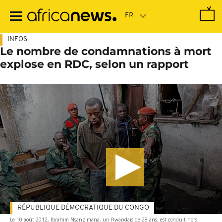
Passer
au
contenu
principal
INFOS
Le nombre de condamnations à mort
explose en RDC, selon un rapport
RÉPUBLIQUE DÉMOCRATIQUE DU CONGO
Le 10 août 2012, Ibrahim Nsanzimana, un Rwandais de 28 ans, est conduit hors