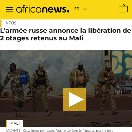
Passer
au
contenu
principal
INFOS
L'armée russe annonce la libération de
2 otages retenus au Mali
MALI
ARCHIVES - Cette image non datée, fournie par l'armée française, montre trois