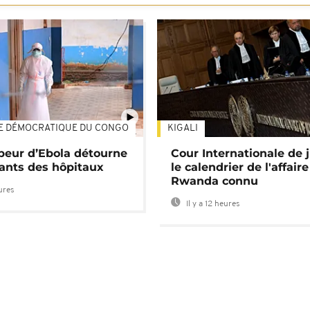
E DÉMOCRATIQUE DU CONGO
KIGALI
01:34
 peur d’Ebola détourne
Cour Internationale de j
tants des hôpitaux
le calendrier de l'affair
Rwanda connu
eures
Il y a 12 heures