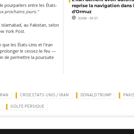
e pourparlers entre les États-
reprise la navigation dans 
x prochains jours.”
d'Ormuz
03/08 - 09:57
 Islamabad, au Pakistan, selon
ew York Post.
que les États-Unis et l'Iran
prolonger le cessez-le-feu —
fin de permettre la poursuite
IRAN
CRISE ETATS-UNIS / IRAN
DONALD TRUMP
PAKI
GOLFE PERSIQUE