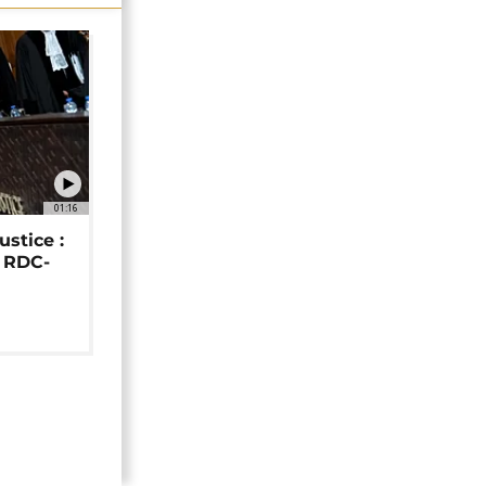
01:16
ustice :
e RDC-