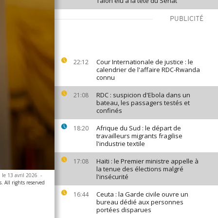
Talon élu à la tête du Sénat
PUBLICITÉ
Cour Internationale de justice : le
22:12
calendrier de l'affaire RDC-Rwanda
connu
RDC : suspicion d'Ebola dans un
21:08
bateau, les passagers testés et
confinés
Afrique du Sud : le départ de
18:20
travailleurs migrants fragilise
l'industrie textile
Haïti : le Premier ministre appelle à
17:08
la tenue des élections malgré
 le 13 avril 2026
-
l'insécurité
. All rights reserved
Ceuta : la Garde civile ouvre un
16:44
bureau dédié aux personnes
portées disparues