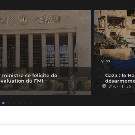
01:23
 ministre se félicite de
Gaza : le H
évaluation du FMI
désarmeme
31/07 - 14:36