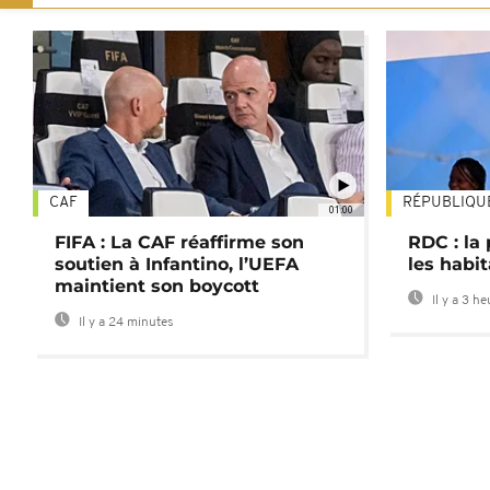
CAF
RÉPUBLIQU
01:00
FIFA : La CAF réaffirme son
RDC : la
soutien à Infantino, l’UEFA
les habi
maintient son boycott
Il y a 3 h
Il y a 24 minutes