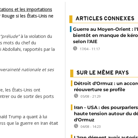
ations et les importations
 Rouge si les États-Unis ne
ARTICLES CONNEXES
Guerre au Moyen-Orient : l
bientôt en manque de kéro
“prélude”
à la violation du
selon l'AIE
les mots du chef du
Abdollahi, rapportés par la
17/04 - 11:17
veraineté nationale et ses
SUR LE MÊME PAYS
Détroit d'Ormuz : un accor
réouverture se profile
re, les États-Unis ont
ntrer ou de sortir des ports
05/08 - 21:29
Iran - USA : des pourparler
haute tension autour du dé
nald Trump a quant à lui
d'Ormuz
ss que la guerre en Iran était
04/08 - 14:23
L'Iran dément avoir autoris