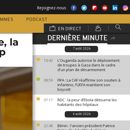
Rejoignez-nous
AMMES
PODCAST
EN DIRECT
DERNIÈRE MINUTE
, la
p
7 août 2026
L'Ouganda autorise le déploiement
10:43
de troupes à Gaza dans le cadre
d'un plan de désarmement
FIFA : La CAF réaffirme son soutien à
08:59
Infantino, l’UEFA maintient son
boycott
RDC : la peur d’Ebola détourne les
07:17
habitants des hôpitaux
6 août 2026
Bénin : l'ancien président Patrice
22:48