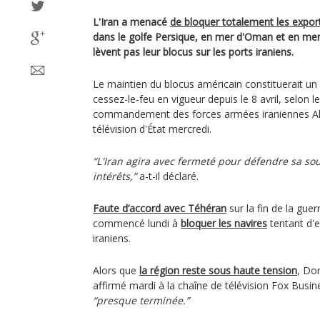
L'Iran a menacé
de bloquer totalement les export
dans le golfe Persique, en mer d'Oman et en mer
lèvent pas leur blocus sur les ports iraniens.
Le maintien du blocus américain constituerait un
cessez-le-feu en vigueur depuis le 8 avril, selon 
commandement des forces armées iraniennes Ali 
télévision d'État mercredi.
“L'Iran agira avec fermeté pour défendre sa sou
intérêts,”
a-t-il déclaré.
Faute d’accord avec Téhéran
sur la fin de la guer
commencé lundi à
bloquer les navires
tentant d'e
iraniens.
Alors que
la région reste sous haute tension
, Do
affirmé mardi à la chaîne de télévision Fox Busine
“presque terminée.”