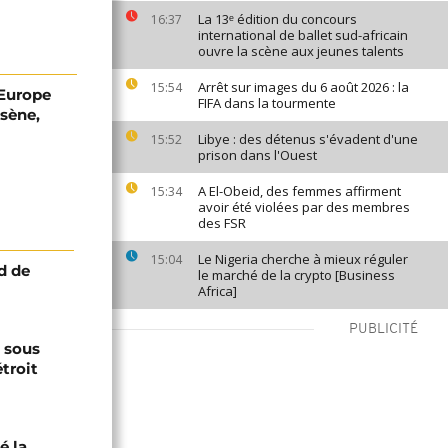
La 13ᵉ édition du concours
16:37
international de ballet sud-africain
ouvre la scène aux jeunes talents
Arrêt sur images du 6 août 2026 : la
15:54
'Europe
FIFA dans la tourmente
sène,
Libye : des détenus s'évadent d'une
15:52
prison dans l'Ouest
A El-Obeid, des femmes affirment
15:34
avoir été violées par des membres
des FSR
Le Nigeria cherche à mieux réguler
15:04
d de
le marché de la crypto [Business
Africa]
PUBLICITÉ
s sous
troit
é la