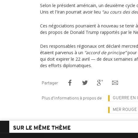
Selon le président américain, un deuxième cycle d
Unis et l'Iran pourrait avoir lieu
“au cours des deu
Ces négociations pourraient à nouveau se tenir à
des propos de Donald Trump rapportés par le N
Des responsables régionaux ont déclaré mercredi 
étaient parvenus à un
“accord de principe”
pour 
qui doit expirer le 22 avril — de deux semaines a
des efforts diplomatiques.
Partager
GUERRE EN 
Plus d'informations à propos de
MER ROUGE
SUR LE MÊME THÈME