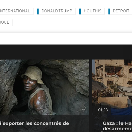
INTERNATIONAL
DONALD TRUMP
HOUTHIS
DETROIT
IQUE
01:23
d’exporter les concentrés de
Gaza : le H
désarmeme