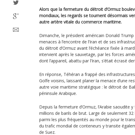
Alors que la fermeture du détroit d’Ormuz boulev
mondiaux, les regards se tournent désormais ver
autre artère vitale du commerce maritime.
Dimanche, le président américain Donald Trump a
menaces à l’encontre de l’Iran et de ses infrastru
du détroit d’Ormuz avant l’échéance fixée à mard
intervient après le sauvetage, par les forces amér
dont l’appareil, abattu par l’Iran, s’était écrasé de
En réponse, Téhéran a frappé des infrastructures
Golfe voisins, laissant planer la menace d’une res
autre voie maritime stratégique : le détroit de B
péninsule Arabique.
Depuis la fermeture d’Ormuz, l’Arabie saoudite y 
millions de barils de brut. Large de seulement 32
parmi les plus fréquentés au monde pour le transp
du trafic mondial de conteneurs y transite égalem
de Suez.