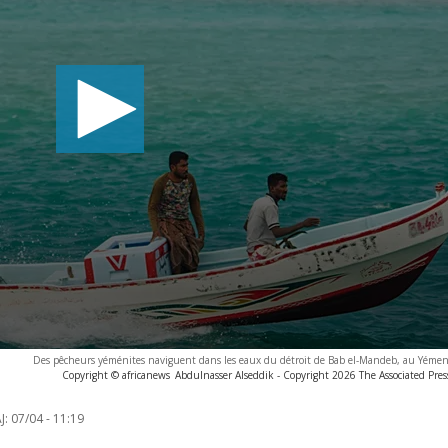
Des pêcheurs yéménites naviguent dans les eaux du détroit de Bab el-Mandeb, au Yémen, 
Copyright © africanews
Abdulnasser Alseddik - Copyright 2026 The Associated Press.
J:
07/04 - 11:19