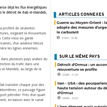
erse déjà les flux énergétiques
s le détroit de Bab el-Mandeb,
ARTICLES CONNEXES
Guerre au Moyen-Orient : 
adopte des mesures d'urge
 proféré de virulentes
le carburant
ctures, exigeant la réouverture
i. Cette mise en garde
07/04 - 10:40
icaines, d’un aviateur blessé
rrière les lignes ennemies.
SUR LE MÊME PAYS
 dans plusieurs pays arabes du
triction du trafic dans une
Détroit d'Ormuz : un accor
ab el-Mandeb, au large de la
réouverture se profile
05/08 - 21:29
Iran - USA : des pourparler
fait transiter chaque jour des
haute tension autour du dé
 kilomètres, ce passage figure
d'Ormuz
ort pétrolier. Près d’un quart
04/08 - 14:23
ent, en liaison avec le canal
L'Iran dément avoir autoris