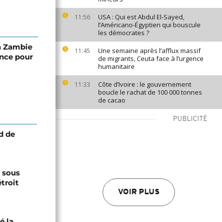
USA : Qui est Abdul El-Sayed,
11:56
l’Américano-Égyptien qui bouscule
les démocrates ?
la Zambie
Une semaine après l’afflux massif
11:45
nce pour
de migrants, Ceuta face à l’urgence
humanitaire
Côte d’Ivoire : le gouvernement
11:33
boucle le rachat de 100 000 tonnes
de cacao
PUBLICITÉ
d de
s sous
troit
VOIR PLUS
é la