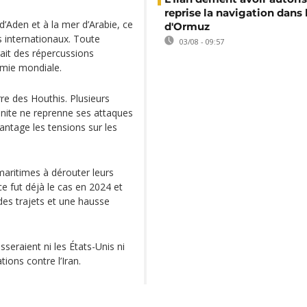
reprise la navigation dans 
d’Aden et à la mer d’Arabie, ce
d'Ormuz
s internationaux. Toute
03/08 - 09:57
rait des répercussions
omie mondiale.
rre des Houthis. Plusieurs
ite ne reprenne ses attaques
ntage les tensions sur les
maritimes à dérouter leurs
 fut déjà le cas en 2024 et
des trajets et une hausse
sseraient ni les États-Unis ni
ions contre l’Iran.