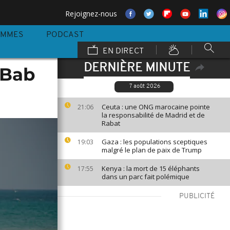
Rejoignez-nous
AMMES
PODCAST
EN DIRECT
DERNIÈRE MINUTE
 Bab
7 août 2026
Ceuta : une ONG marocaine pointe
21:06
la responsabilité de Madrid et de
Rabat
Gaza : les populations sceptiques
19:03
malgré le plan de paix de Trump
Kenya : la mort de 15 éléphants
17:55
dans un parc fait polémique
PUBLICITÉ