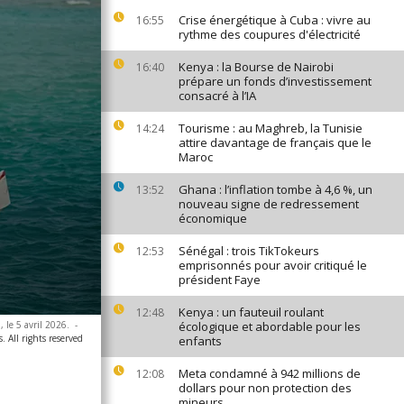
Crise énergétique à Cuba : vivre au
16:55
rythme des coupures d'électricité
Kenya : la Bourse de Nairobi
16:40
prépare un fonds d’investissement
consacré à l’IA
Tourisme : au Maghreb, la Tunisie
14:24
attire davantage de français que le
Maroc
Ghana : l’inflation tombe à 4,6 %, un
13:52
nouveau signe de redressement
économique
Sénégal : trois TikTokeurs
12:53
emprisonnés pour avoir critiqué le
président Faye
Kenya : un fauteuil roulant
12:48
le 5 avril 2026.
-
écologique et abordable pour les
 All rights reserved
enfants
Meta condamné à 942 millions de
12:08
dollars pour non protection des
mineurs