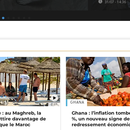
31/07 - 14:36
GHANA
01:01
 : au Maghreb, la
Ghana : l’inflation tomb
attire davantage de
%, un nouveau signe de
 que le Maroc
redressement économi