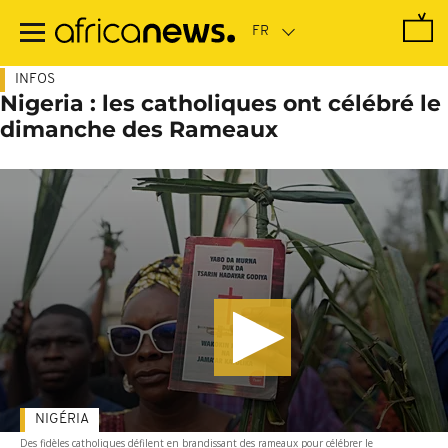
Passer
au
contenu
principal
INFOS
Nigeria : les catholiques ont célébré le
dimanche des Rameaux
NIGÉRIA
Des fidèles catholiques défilent en brandissant des rameaux pour célébrer le