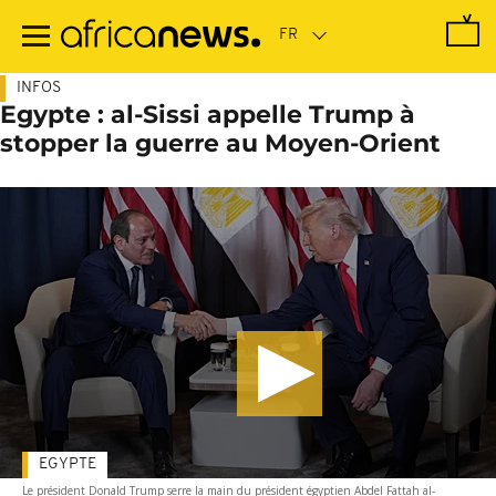
Passer
au
contenu
principal
INFOS
Egypte : al-Sissi appelle Trump à
stopper la guerre au Moyen-Orient
EGYPTE
Le président Donald Trump serre la main du président égyptien Abdel Fattah al-