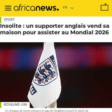
Passer
au
contenu
principal
SPORT
Insolite : un supporter anglais vend sa
maison pour assister au Mondial 2026
ROYAUME-UNI
Un drapeau de corner arborant le logo de l'Angleterre avant le match de