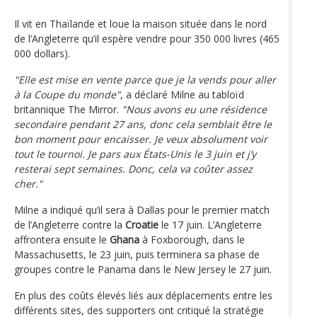
Il vit en Thaïlande et loue la maison située dans le nord
de l’Angleterre qu’il espère vendre pour 350 000 livres (465
000 dollars).
"Elle est mise en vente parce que je la vends pour aller
à la Coupe du monde"
, a déclaré Milne au tabloïd
britannique The Mirror.
"Nous avons eu une résidence
secondaire pendant 27 ans, donc cela semblait être le
bon moment pour encaisser. Je veux absolument voir
tout le tournoi. Je pars aux États-Unis le 3 juin et j’y
resterai sept semaines. Donc, cela va coûter assez
cher."
Milne a indiqué qu’il sera à Dallas pour le premier match
de l’Angleterre contre la
Croatie
le 17 juin. L’Angleterre
affrontera ensuite le
Ghana
à Foxborough, dans le
Massachusetts, le 23 juin, puis terminera sa phase de
groupes contre le Panama dans le New Jersey le 27 juin.
En plus des coûts élevés liés aux déplacements entre les
différents sites, des supporters ont critiqué la stratégie