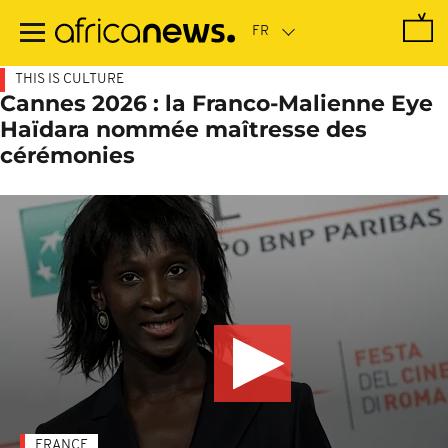
Passer
au
contenu
principal
THIS IS CULTURE
Cannes 2026 : la Franco-Malienne Eye
Haïdara nommée maîtresse des
cérémonies
FRANCE