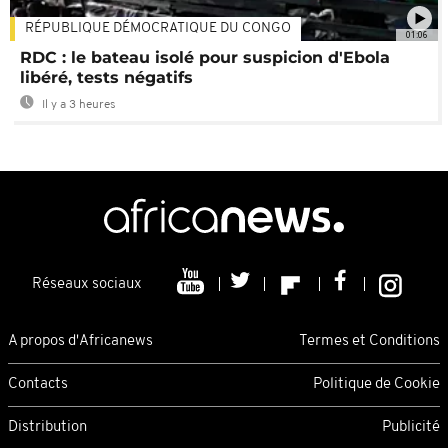
RÉPUBLIQUE DÉMOCRATIQUE DU CONGO
01:06
RDC : le bateau isolé pour suspicion d'Ebola
libéré, tests négatifs
Il y a 3 heures
Réseaux sociaux
A propos d'Africanews
Termes et Conditions
Contacts
Politique de Cookie
Distribution
Publicité