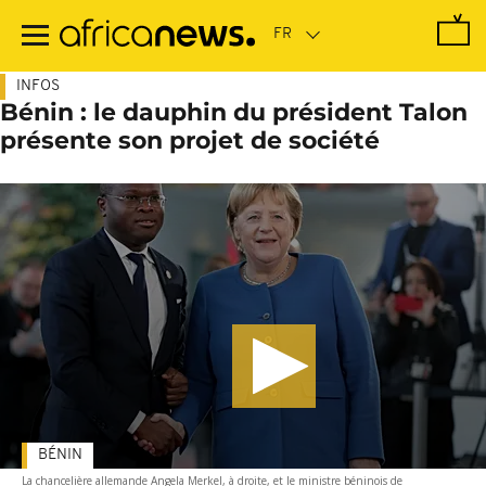
Passer
au
contenu
principal
INFOS
Bénin : le dauphin du président Talon
présente son projet de société
BÉNIN
La chancelière allemande Angela Merkel, à droite, et le ministre béninois de