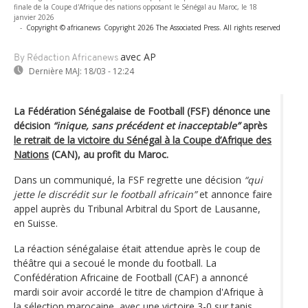
finale de la Coupe d'Afrique des nations opposant le Sénégal au Maroc, le 18
janvier 2026
-
Copyright © africanews
Copyright 2026 The Associated Press. All rights reserved
avec AP
By Rédaction Africanews
Dernière MAJ:
18/03 - 12:24
La Fédération Sénégalaise de Football (FSF) dénonce une
décision
“inique, sans précédent et inacceptable”
après
le retrait de la victoire du Sénégal à la Coupe d’Afrique des
Nations
(CAN), au profit du Maroc.
Dans un communiqué, la FSF regrette une décision
“qui
jette le discrédit sur le football africain”
et annonce faire
appel auprès du Tribunal Arbitral du Sport de Lausanne,
en Suisse.
La réaction sénégalaise était attendue après le coup de
théâtre qui a secoué le monde du football. La
Confédération Africaine de Football (CAF) a annoncé
mardi soir avoir accordé le titre de champion d'Afrique à
la sélection marocaine, avec une victoire 3-0 sur tapis