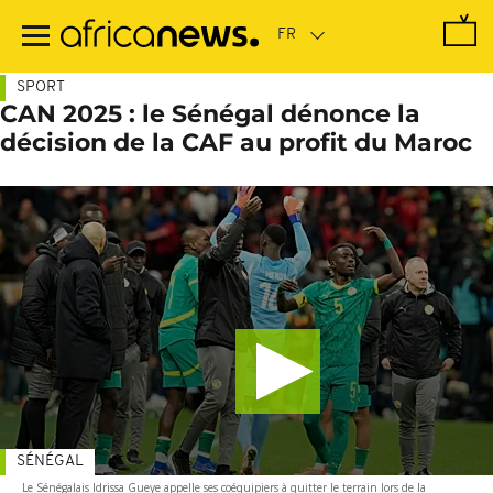
Passer
au
contenu
principal
SPORT
CAN 2025 : le Sénégal dénonce la
décision de la CAF au profit du Maroc
SÉNÉGAL
Le Sénégalais Idrissa Gueye appelle ses coéquipiers à quitter le terrain lors de la