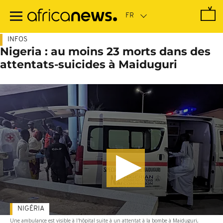
Passer
au
contenu
principal
INFOS
Nigeria : au moins 23 morts dans des
attentats-suicides à Maiduguri
NIGÉRIA
Une ambulance est visible à l'hôpital suite à un attentat à la bombe à Maiduguri,