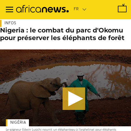
Passer
au
contenu
principal
INFOS
Nigeria : le combat du parc d'Okomu
pour préserver les éléphants de forêt
NIGÉRIA
Le soigneur Edwin Lusichi nourrit un éléphanteau à l'orphelinat pour éléphants