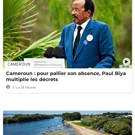
CAMEROUN
00:59
Cameroun : pour pallier son absence, Paul Biya
multiplie les décrets
Il y a 18 heures