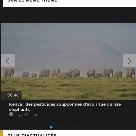
SUR LE MÊME THÈME
00:46
Kenya : des pesticides soupçonnés d'avoir tué quinze
éléphants
Il y a 15 heures