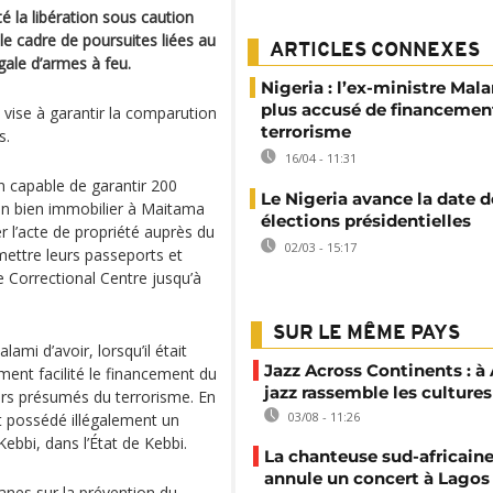
é la libération sous caution
le cadre de poursuites liées au
ARTICLES CONNEXES
gale d’armes à feu.
Nigeria : l’ex-ministre Mal
plus accusé de financemen
 vise à garantir la comparution
terrorisme
s.
16/04 - 11:31
n capable de garantir 200
Le Nigeria avance la date d
 un bien immobilier à Maitama
élections présidentielles
r l’acte de propriété auprès du
02/03 - 15:17
mettre leurs passeports et
e Correctional Centre jusqu’à
SUR LE MÊME PAYS
mi d’avoir, lorsqu’il était
Jazz Across Continents : à 
ment facilité le financement du
jazz rassemble les cultures
ers présumés du terrorisme. En
03/08 - 11:26
t possédé illégalement un
Kebbi, dans l’État de Kebbi.
La chanteuse sud-africaine
annule un concert à Lagos
rianes sur la prévention du