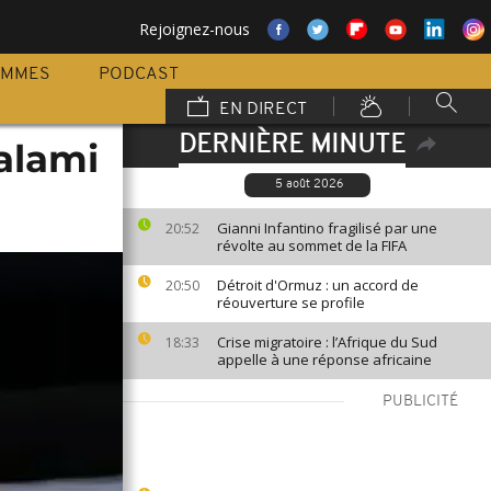
Rejoignez-nous
AMMES
PODCAST
EN DIRECT
DERNIÈRE MINUTE
alami
5 août 2026
Gianni Infantino fragilisé par une
20:52
révolte au sommet de la FIFA
Détroit d'Ormuz : un accord de
20:50
réouverture se profile
Crise migratoire : l’Afrique du Sud
18:33
appelle à une réponse africaine
PUBLICITÉ