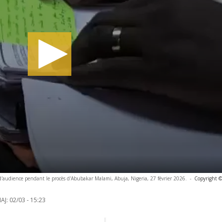
 d'audience pendant le procès d'Abubakar Malami, Abuja, Nigeria, 27 février 2026.
-
Copyright ©
AJ:
02/03 - 15:23