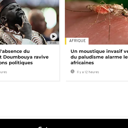
AFRIQUE
01:05
 l'absence du
Un moustique invasif v
nt Doumbouya ravive
du paludisme alarme les
ons politiques
africaines
eures
Il y a 12 heures