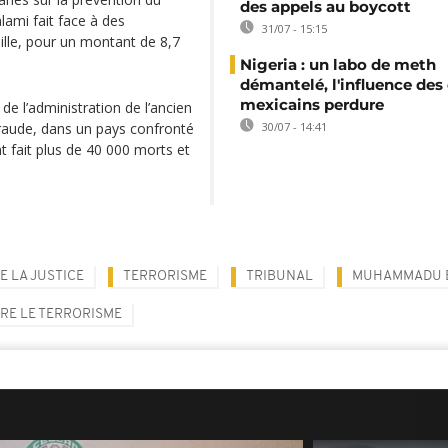
des appels au boycott
alami fait face à des
31/07 - 15:15
ille, pour un montant de 8,7
Nigeria : un labo de meth
démantelé, l'influence des 
mexicains perdure
e l’administration de l’ancien
raude, dans un pays confronté
30/07 - 14:41
t fait plus de 40 000 morts et
E LA JUSTICE
TERRORISME
TRIBUNAL
MUHAMMADU 
RE LE TERRORISME