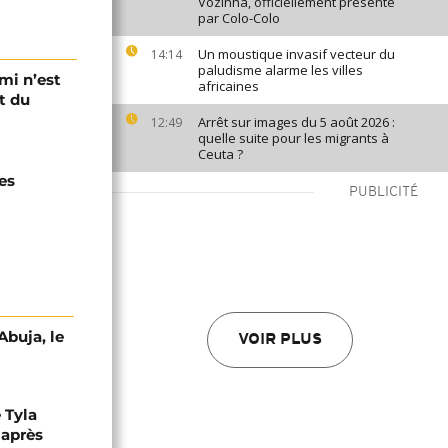
Vozinha, officiellement présenté
par Colo-Colo
Un moustique invasif vecteur du
14:14
paludisme alarme les villes
ami n’est
africaines
t du
Arrêt sur images du 5 août 2026 :
12:49
quelle suite pour les migrants à
Ceuta ?
es
PUBLICITÉ
Abuja, le
VOIR PLUS
 Tyla
 après