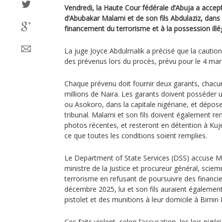
Vendredi, la Haute Cour fédérale d’Abuja a accept
d’Abubakar Malami et de son fils Abdulaziz, dans 
financement du terrorisme et à la possession illé
La juge Joyce Abdulmalik a précisé que la caution
des prévenus lors du procès, prévu pour le 4 mar
Chaque prévenu doit fournir deux garants, chacu
millions de Naira. Les garants doivent posséder
ou Asokoro, dans la capitale nigériane, et dépose
tribunal. Malami et son fils doivent également re
photos récentes, et resteront en détention à Kuj
ce que toutes les conditions soient remplies.
Le Department of State Services (DSS) accuse Mala
ministre de la Justice et procureur général, sciem
terrorisme en refusant de poursuivre des financi
décembre 2025, lui et son fils auraient égalemen
pistolet et des munitions à leur domicile à Birnin 
Ces faits violent, selon l’accusation, les lois nigé