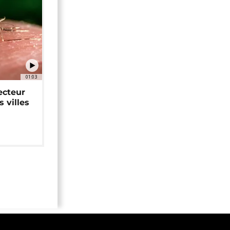
01:03
ecteur
 villes