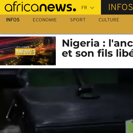
Passer
INFO
au
contenu
INFOS
ECONOMIE
SPORT
CULTURE
principal
Nigeria : l'a
et son fils li