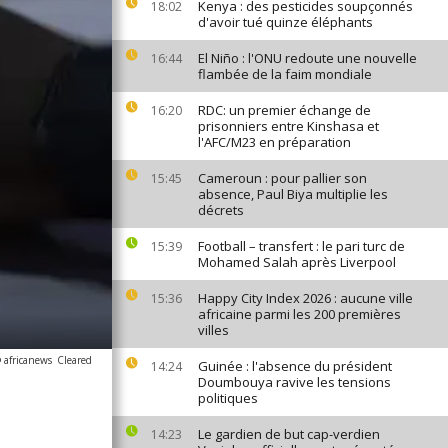
Kenya : des pesticides soupçonnés
18:02
d'avoir tué quinze éléphants
El Niño : l'ONU redoute une nouvelle
16:44
flambée de la faim mondiale
RDC: un premier échange de
16:20
prisonniers entre Kinshasa et
l'AFC/M23 en préparation
Cameroun : pour pallier son
15:45
absence, Paul Biya multiplie les
décrets
Football – transfert : le pari turc de
15:39
Mohamed Salah après Liverpool
Happy City Index 2026 : aucune ville
15:36
africaine parmi les 200 premières
villes
 africanews
Cleared
Guinée : l'absence du président
14:24
Doumbouya ravive les tensions
politiques
Le gardien de but cap-verdien
14:23