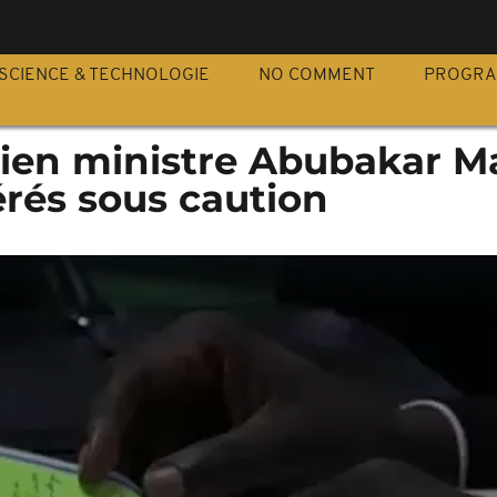
S
SCIENCE & TECHNOLOGIE
NO COMMENT
PROGR
ncien ministre Abubakar M
bérés sous caution