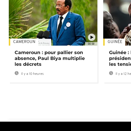
CAMEROUN
GUINÉE
00:59
Cameroun : pour pallier son
Guinée :
absence, Paul Biya multiplie
préside
les décrets
les tensi
Il y a 10 heures
Il y a 12 h