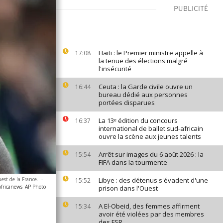
PUBLICITÉ
Haïti : le Premier ministre appelle à
17:08
la tenue des élections malgré
l'insécurité
Ceuta : la Garde civile ouvre un
16:44
bureau dédié aux personnes
portées disparues
La 13ᵉ édition du concours
16:37
international de ballet sud-africain
ouvre la scène aux jeunes talents
Arrêt sur images du 6 août 2026 : la
15:54
FIFA dans la tourmente
est de la France.
-
Libye : des détenus s'évadent d'une
15:52
africanews
AP Photo
prison dans l'Ouest
A El-Obeid, des femmes affirment
15:34
avoir été violées par des membres
des FSR