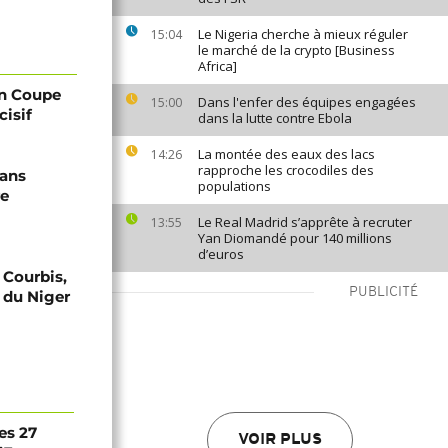
Le Nigeria cherche à mieux réguler
15:04
le marché de la crypto [Business
Africa]
en Coupe
Dans l'enfer des équipes engagées
15:00
isif
dans la lutte contre Ebola
La montée des eaux des lacs
14:26
rapproche les crocodiles des
dans
populations
re
Le Real Madrid s’apprête à recruter
13:55
Yan Diomandé pour 140 millions
d’euros
 Courbis,
PUBLICITÉ
 du Niger
es 27
VOIR PLUS