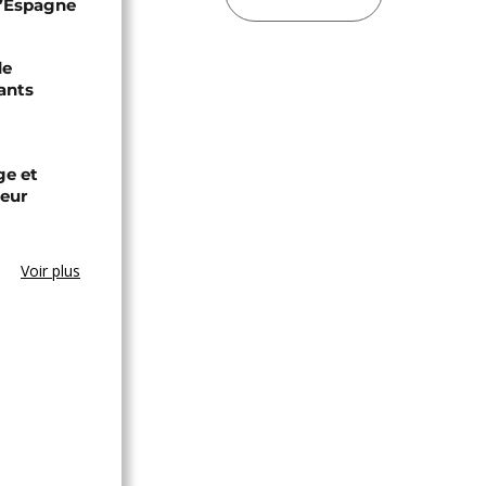
 l’Espagne
de
ants
ge et
leur
Voir plus