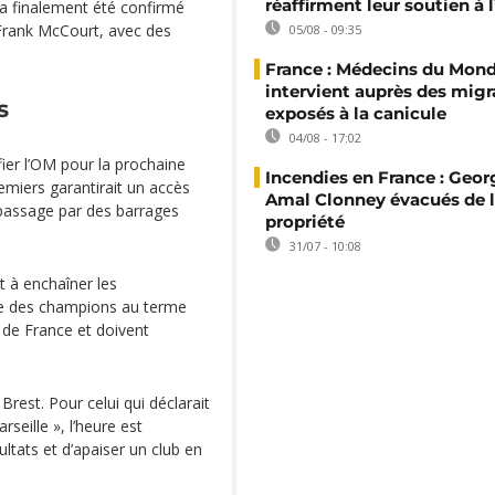
réaffirment leur soutien à
 a finalement été confirmé
 Frank McCourt, avec des
05/08 - 09:35
France : Médecins du Mon
intervient auprès des migr
s
exposés à la canicule
04/08 - 17:02
fier l’OM pour la prochaine
Incendies en France : Geor
emiers garantirait un accès
Amal Clonney évacués de 
 passage par des barrages
propriété
31/07 - 10:08
t à enchaîner les
ue des champions au terme
 de France et doivent
Brest. Pour celui qui déclarait
seille », l’heure est
tats et d’apaiser un club en