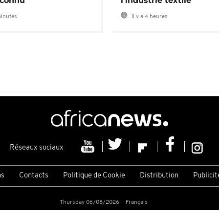
connu
l'industrie textile
minutes
Il y a 4 heures
Réseaux sociaux
ns
Contacts
Politique de Cookie
Distribution
Publicit
Thursday 06/08/2026