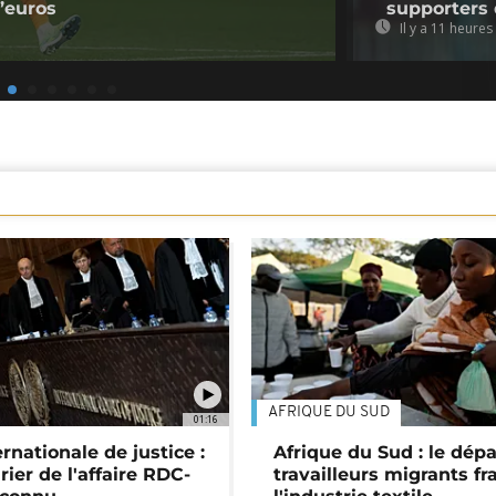
d’euros
supporters 
Il y a 11 heures
AFRIQUE DU SUD
01:16
rnationale de justice :
Afrique du Sud : le dépa
rier de l'affaire RDC-
travailleurs migrants fra