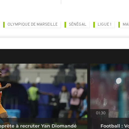
OLYMPIQUE DE MARSEILLE
SÉNÉGAL
LIGUE 1
MA
01:30
pprête à recruter Yan Diomandé
Football : V