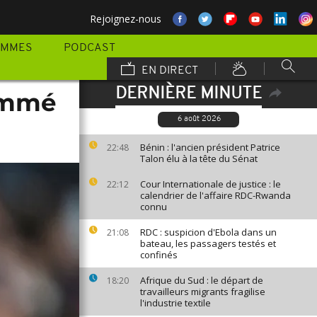
Rejoignez-nous
AMMES
PODCAST
EN DIRECT
DERNIÈRE MINUTE
nommé
6 août 2026
Bénin : l'ancien président Patrice
22:48
Talon élu à la tête du Sénat
Cour Internationale de justice : le
22:12
calendrier de l'affaire RDC-Rwanda
connu
RDC : suspicion d'Ebola dans un
21:08
bateau, les passagers testés et
confinés
Afrique du Sud : le départ de
18:20
travailleurs migrants fragilise
l'industrie textile