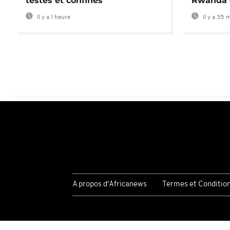
testés et confinés
Rwanda 
Il y a 1 heure
Il y a 35 
A propos d'Africanews
Termes et Conditio