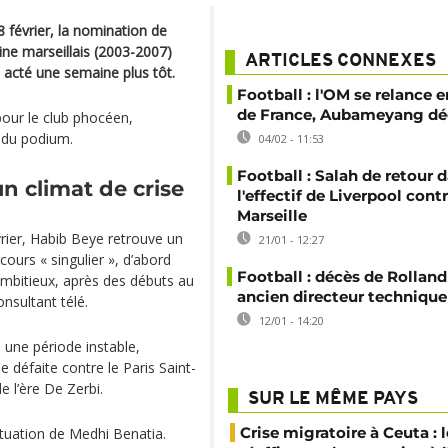
8 février, la nomination de
ine marseillais (2003-2007)
ARTICLES CONNEXES
 acté une semaine plus tôt.
Football : l'OM se relance 
de France, Aubameyang déc
pour le club phocéen,
s du podium.
04/02 - 11:53
Football : Salah de retour 
n climat de crise
l'effectif de Liverpool cont
Marseille
vrier, Habib Beye retrouve un
21/01 - 12:27
cours « singulier », d’abord
Football : décès de Rolland
bitieux, après des débuts au
ancien directeur technique
sultant télé.
12/01 - 14:20
e une période instable,
e défaite contre le Paris Saint-
de l’ère De Zerbi.
SUR LE MÊME PAYS
Crise migratoire à Ceuta : l
situation de Medhi Benatia.