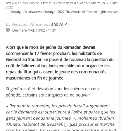
bestiaux en prévision de la fête musulmane de l'Aïd al-Adha, à Khartoum, 7 juillet
2022
-
Copyright © africanews
Copyright 2022 The Associated Press. All rights reserved.
and AFP
By Rédaction Africanews
Dernière MAJ:
10/02 - 11:01
Alors que le mois de jeûne du Ramadan devrait
commencer le 17 février prochain, les habitants de
Gedaraf au Soudan se posent de nouveau la question du
coût de l’alimentation, indispensable pour organiser les
repas du Iftar qui cassent le jeune des communautés
musulmanes en fin de journée.
Si générosité et dévotion sont les valeurs de cette
période, certains sont inquiets de ne pouvoir
« Pendant le ramadan, les prix du bétail augmentent
car la demande est supérieure à l'offre et parce que les
gens jeûnent pendant la journée. », Mohamed Ibrahim
Ahmed, habitant de Gedaref.
[ ...]
Les prix sur le marché
sont trop élevés, trop chers. Une brebis coûte entre 650