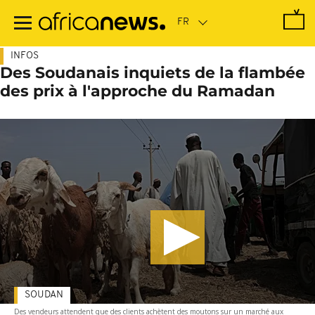
Passer
au
contenu
principal
INFOS
Des Soudanais inquiets de la flambée
des prix à l'approche du Ramadan
SOUDAN
Des vendeurs attendent que des clients achètent des moutons sur un marché aux