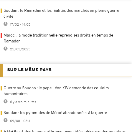
Soudan : le Ramadan et les réalités des marchés en pleine guerre
civile
17/02 - 14:05
Maroc : la mode traditionnelle reprend ses droits en temps de
Ramadan
25/03/2025
SUR LE MÊME PAYS
Guerre au Soudan : le pape Léon XIV demande des couloirs
humanitaires
Il y a 55 minutes
Soudan : les pyramides de Méroé abandonnées à la guerre
09/08 - 08:41
A El-Obeid, des femmes affirment avoir été violées par des membres