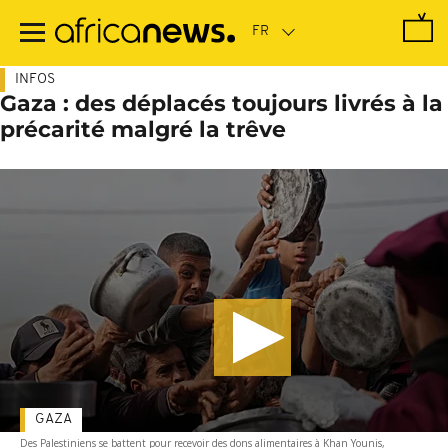
Passer
au
contenu
principal
INFOS
Gaza : des déplacés toujours livrés à la
précarité malgré la trêve
GAZA
Des Palestiniens se battent pour recevoir des dons alimentaires à Khan Younis,