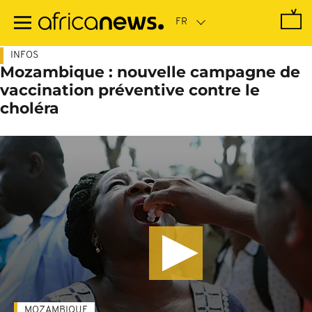
Passer
au
contenu
principal
INFOS
Mozambique : nouvelle campagne de
vaccination préventive contre le
choléra
MOZAMBIQUE