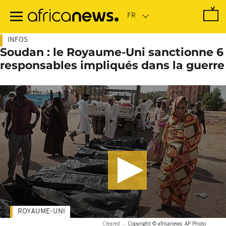
Passer
au
contenu
principal
INFOS
Soudan : le Royaume-Uni sanctionne 6
responsables impliqués dans la guerre
ROYAUME-UNI
Cleared
-
Copyright © africanews
AP Photo