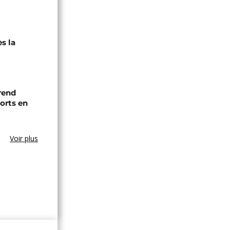
ès la
 rend
rts en
Voir plus