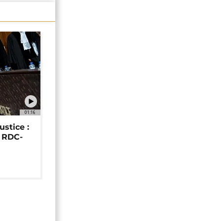
01:16
ustice :
e RDC-