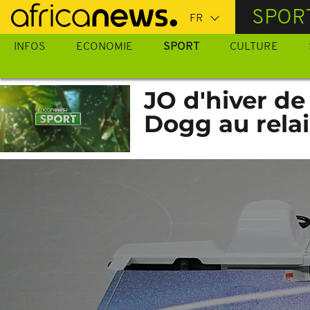
Passer
SPOR
au
contenu
INFOS
ECONOMIE
SPORT
CULTURE
principal
JO d'hiver de
Dogg au rela