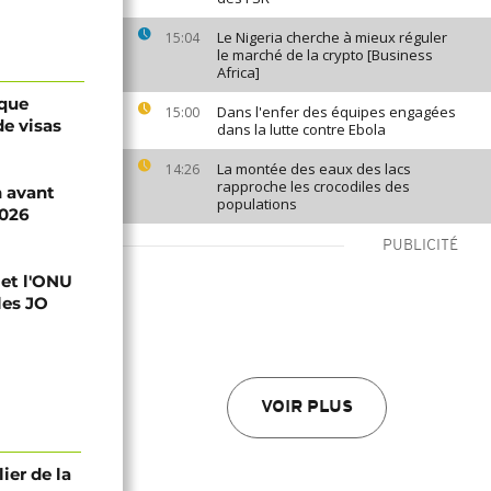
Le Nigeria cherche à mieux réguler
15:04
le marché de la crypto [Business
Africa]
ique
Dans l'enfer des équipes engagées
15:00
de visas
dans la lutte contre Ebola
La montée des eaux des lacs
14:26
rapproche les crocodiles des
n avant
populations
2026
PUBLICITÉ
 et l'ONU
les JO
VOIR PLUS
lier de la