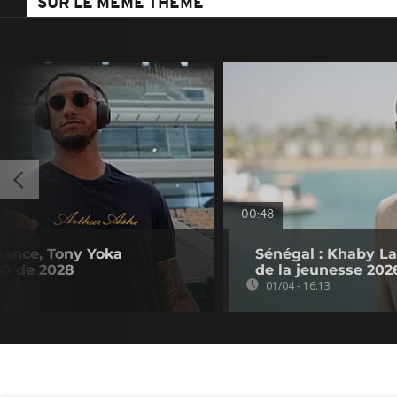
SUR LE MÊME THÈME
00:48
rance, Tony Yoka
Sénégal : Khaby 
JO de 2028
de la jeunesse 202
01/04 - 16:13