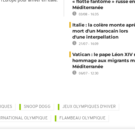
« flotte fantôme » russe en
Méditerranée
03/08 - 16:35
Italie : la colère monte apr
mort d'un Marocain lors
d'une interpellation
21/07 - 16:09
Vatican : le pape Léon XIV
hommage aux migrants mo
Méditerranée
06/07 - 12:30
IQUES
SNOOP DOGG
JEUX OLYMPIQUES D'HIVER
ERNATIONAL OLYMPIQUE
FLAMBEAU OLYMPIQUE