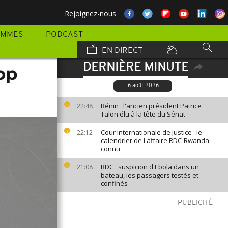
Rejoignez-nous
AMMES
PODCAST
EN DIRECT
DERNIÈRE MINUTE
op
6 août 2026
Bénin : l'ancien président Patrice
22:48
Talon élu à la tête du Sénat
Cour Internationale de justice : le
22:12
calendrier de l'affaire RDC-Rwanda
connu
RDC : suspicion d'Ebola dans un
21:08
bateau, les passagers testés et
confinés
PUBLICITÉ