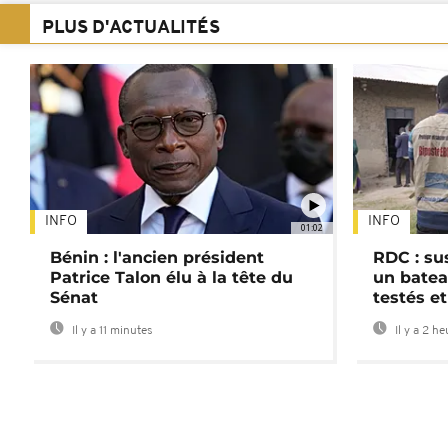
PLUS D'ACTUALITÉS
INFO
INFO
01:02
Bénin : l'ancien président
RDC : su
Patrice Talon élu à la tête du
un batea
Sénat
testés et
Il y a 11 minutes
Il y a 2 h