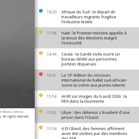
Afrique du Sud : le départ de
18:20
travailleurs migrants fragilise
l'industrie textile
Haïti : le Premier ministre appelle à
17:08
la tenue des élections malgré
l'insécurité
Ceuta : la Garde civile ouvre un
16:44
bureau dédié aux personnes
portées disparues
La 13ᵉ édition du concours
16:37
international de ballet sud-africain
ouvre la scène aux jeunes talents
Arrêt sur images du 6 août 2026 : la
15:54
FIFA dans la tourmente
de Milan-Cortina.
-
Libye : des détenus s'évadent d'une
15:52
. All rights reserved
prison dans l'Ouest
A El-Obeid, des femmes affirment
15:34
avoir été violées par des membres
des FSR