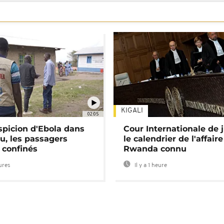
KIGALI
02:05
spicion d'Ebola dans
Cour Internationale de j
u, les passagers
le calendrier de l'affair
 confinés
Rwanda connu
eures
Il y a 1 heure