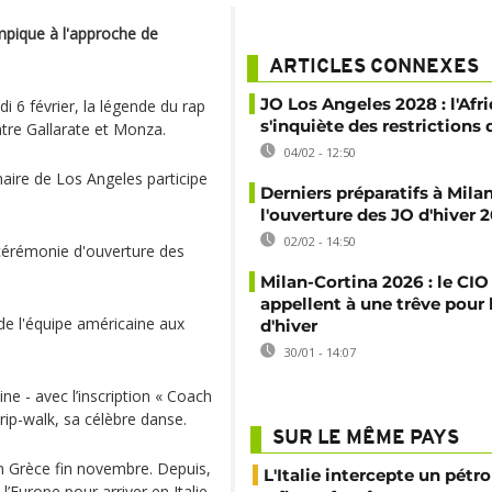
mpique à l'approche de
ARTICLES CONNEXES
JO Los Angeles 2028 : l'Afr
 6 février, la légende du rap
s'inquiète des restrictions 
ntre Gallarate et Monza.
04/02 - 12:50
naire de Los Angeles participe
Derniers préparatifs à Mila
l'ouverture des JO d'hiver 
02/02 - 14:50
 cérémonie d'ouverture des
Milan-Cortina 2026 : le CIO
appellent à une trêve pour 
e l'équipe américaine aux
d'hiver
30/01 - 14:07
ne - avec l’inscription « Coach
rip-walk, sa célèbre danse.
SUR LE MÊME PAYS
 Grèce fin novembre. Depuis,
L'Italie intercepte un pétro
’Europe pour arriver en Italie.