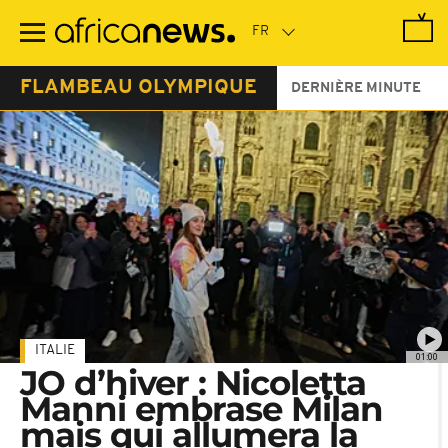
Passer
au
contenu
principal
FLAMBEAU OLYMPIQUE
DERNIÈRE MINUTE
ITALIE
01:00
JO d’hiver : Nicoletta
Manni embrase Milan
mais qui allumera la