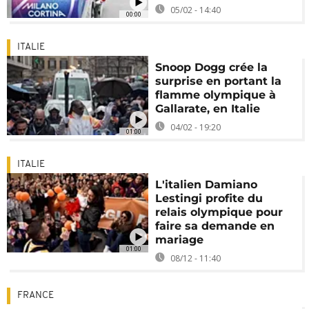
05/02 - 14:40
00:00
ITALIE
Snoop Dogg crée la
surprise en portant la
flamme olympique à
Gallarate, en Italie
04/02 - 19:20
01:00
ITALIE
L'italien Damiano
Lestingi profite du
relais olympique pour
faire sa demande en
mariage
01:00
08/12 - 11:40
FRANCE