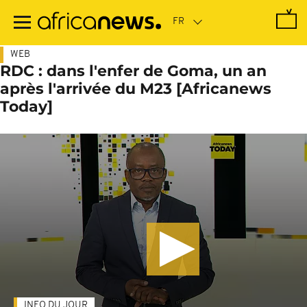
Passer
au
contenu
principal
WEB
RDC : dans l'enfer de Goma, un an
après l'arrivée du M23 [Africanews
Today]
INFO DU JOUR