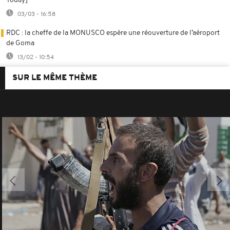
Today]
03/03 - 16:58
RDC : la cheffe de la MONUSCO espère une réouverture de l’aéroport
de Goma
13/02 - 10:54
SUR LE MÊME THÈME