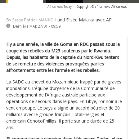
Africanews Today
-
Copyright © africanews
Africanews
and Elisée Malaika
avec AP
By Serge Patrick MANKOU
Dernière MAJ:
27/01 - 09:59
Il y a une année, la ville de Goma en RDC passait sous la
coupe des rebelles du M23 soutenus par le Rwanda.
Depuis, les habitants de la capitale du Nord-Kivu tentent
de se remettre des violences provoquées par les
affrontements entre les l'armée et les rebelles.
La SADC au chevet du Mozambique frappé par de graves
inondations. L’équipe d’urgence de la Communauté de
développement de l’Afrique australe participe aux
opérations de secours dans le pays. En Libye, l’or noir a le
vent en poupe. Le pays a signé un accord pétrolier de 20
milliards avec le groupe français TotalEnergies et
américain ConocoPhillips. Il porte sur une durée de 25
ans.
Et comme chaque semaine dans Africanews Today, place