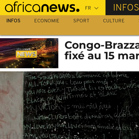
Passer
INFO
au
contenu
INFOS
ECONOMIE
SPORT
CULTURE
principal
Congo-Brazzavi
fixé au 15 ma