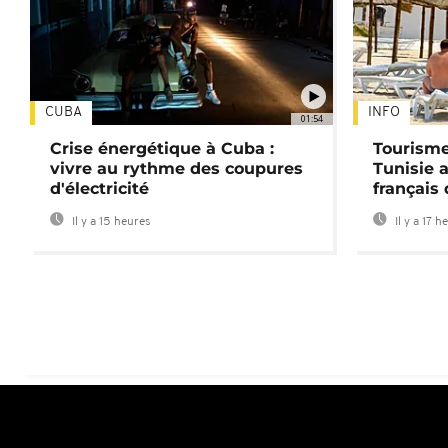
CUBA
INFO
01:54
Crise énergétique à Cuba :
Tourisme
vivre au rythme des coupures
Tunisie 
d'électricité
français
Il y a 15 heures
Il y a 17 h