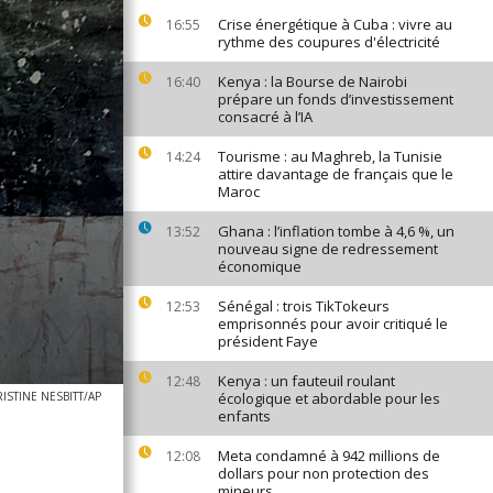
Crise énergétique à Cuba : vivre au
16:55
rythme des coupures d'électricité
Kenya : la Bourse de Nairobi
16:40
prépare un fonds d’investissement
consacré à l’IA
Tourisme : au Maghreb, la Tunisie
14:24
attire davantage de français que le
Maroc
Ghana : l’inflation tombe à 4,6 %, un
13:52
nouveau signe de redressement
économique
Sénégal : trois TikTokeurs
12:53
emprisonnés pour avoir critiqué le
président Faye
Kenya : un fauteuil roulant
12:48
ISTINE NESBITT/AP
écologique et abordable pour les
enfants
Meta condamné à 942 millions de
12:08
dollars pour non protection des
mineurs