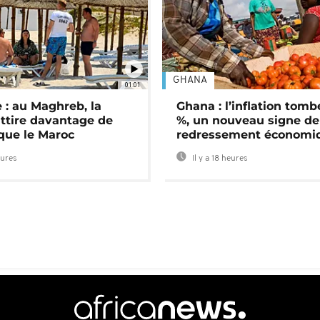
GHANA
01:01
 : au Maghreb, la
Ghana : l’inflation tomb
attire davantage de
%, un nouveau signe de
 que le Maroc
redressement économi
eures
Il y a 18 heures