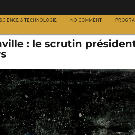
S
SCIENCE & TECHNOLOGIE
NO COMMENT
PROGR
lle : le scrutin président
rs