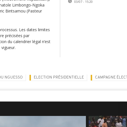
03/07 - 15:20
 Anatole Limbongo-Ngoka
ric Bintsamou (Pasteur
rocessus. Les dates limites
re précisées par
ion du calendrier légal n’est
 vigueur.
OU NGUESSO
ELECTION PRÉSIDENTIELLE
CAMPAGNE ÉLEC