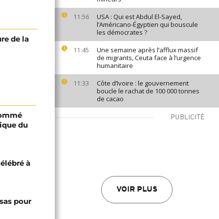
USA : Qui est Abdul El-Sayed,
11:56
l’Américano-Égyptien qui bouscule
les démocrates ?
re de la
Une semaine après l’afflux massif
11:45
de migrants, Ceuta face à l’urgence
humanitaire
Côte d’Ivoire : le gouvernement
11:33
boucle le rachat de 100 000 tonnes
de cacao
 nommé
PUBLICITÉ
lique du
célébré à
VOIR PLUS
sas pour