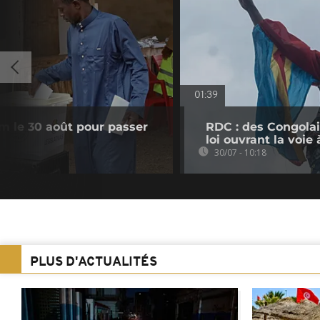
01:39
m le 30 août pour passer
RDC : des Congolai
loi ouvrant la voi
30/07 - 10:18
PLUS D'ACTUALITÉS