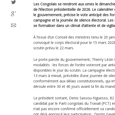
Les Congolais se rendront aux urnes le dimanche
de l’élection présidentielle de 2026. Le calendrier 
le gouvernement, précise le vote anticipé des forc
campagne et la journée de silence électoral. L
se formaliser dans un climat d’attente et de vigil
À l’issue d’un Conseil des ministres tenu le 20 ja
convoqué le corps électoral pour le 15 mars 2026
scrutin prévu le 22 mars.
Le porte-parole du gouvernement, Thierry Lézin 
modalités : les forces de l’ordre voteront par ant
disponibles le jour du scrutin. La campagne électo
13 mars à minuit, précédée d’une journée de silen
conformément aux délais constitutionnels, qui im
déroule entre 30 et 40 jours avant la fin du mandat
Le président sortant, Denis Sassou-Nguesso, 82
candidat par le Parti congolais du Travail (PCT) e
n’ait pas encore confirmé officiellement sa candi
ont déjà annoncé leur participation : Destin Gav