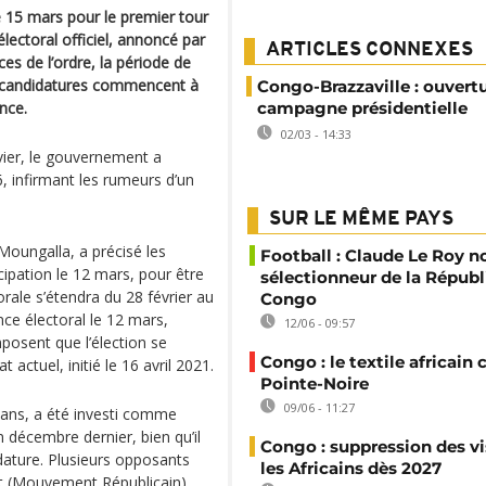
 15 mars pour le premier tour
électoral officiel, annoncé par
ARTICLES CONNEXES
es de l’ordre, la période de
es candidatures commencent à
Congo-Brazzaville : ouvertu
ance.
campagne présidentielle
02/03 - 14:33
nvier, le gouvernement a
, infirmant les rumeurs d’un
SUR LE MÊME PAYS
Moungalla, a précisé les
Football : Claude Le Roy
icipation le 12 mars, pour être
sélectionneur de la Répub
rale s’étendra du 28 février au
Congo
ce électoral le 12 mars,
12/06 - 09:57
posent que l’élection se
Congo : le textile africain 
 actuel, initié le 16 avril 2021.
Pointe-Noire
09/06 - 11:27
 ans, a été investi comme
n décembre dernier, bien qu’il
Congo : suppression des vi
dature. Plusieurs opposants
les Africains dès 2027
et (Mouvement Républicain),