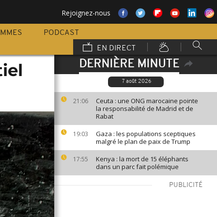
Rejoignez-nous
AMMES
PODCAST
EN DIRECT
DERNIÈRE MINUTE
iel
7 août 2026
Ceuta : une ONG marocaine pointe
21:06
la responsabilité de Madrid et de
Rabat
Gaza : les populations sceptiques
19:03
malgré le plan de paix de Trump
Kenya : la mort de 15 éléphants
17:55
dans un parc fait polémique
PUBLICITÉ