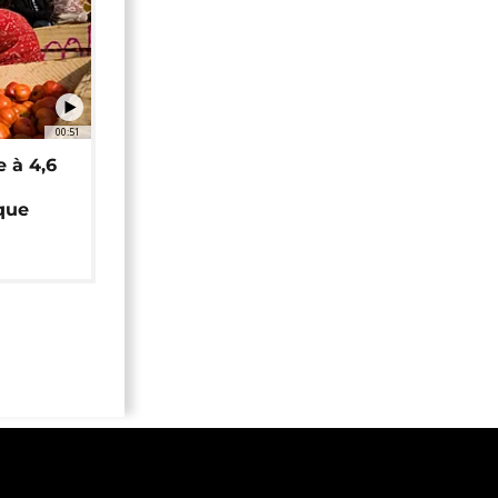
00:51
e à 4,6
que