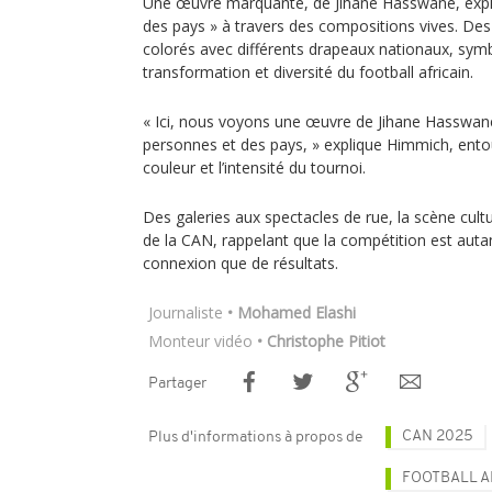
Une œuvre marquante, de Jihane Hasswane, explo
des pays » à travers des compositions vives. Des
colorés avec différents drapeaux nationaux, sy
transformation et diversité du football africain.
« Ici, nous voyons une œuvre de Jihane Hasswane q
personnes et des pays, » explique Himmich, entour
couleur et l’intensité du tournoi.
Des galeries aux spectacles de rue, la scène cultu
de la CAN, rappelant que la compétition est autan
connexion que de résultats.
Journaliste
• Mohamed Elashi
Monteur vidéo
• Christophe Pitiot
Partager
CAN 2025
Plus d'informations à propos de
FOOTBALL A