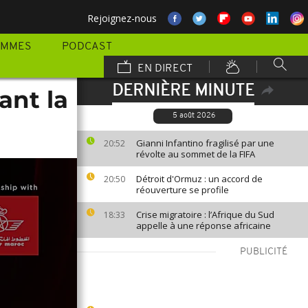
Rejoignez-nous
AMMES
PODCAST
EN DIRECT
DERNIÈRE MINUTE
ant la
5 août 2026
Gianni Infantino fragilisé par une
20:52
révolte au sommet de la FIFA
Détroit d'Ormuz : un accord de
20:50
réouverture se profile
Crise migratoire : l’Afrique du Sud
18:33
appelle à une réponse africaine
PUBLICITÉ