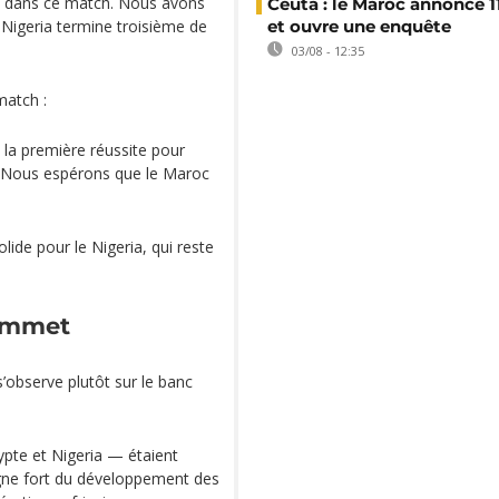
au dans ce match. Nous avons
Ceuta : le Maroc annonce 1
e Nigeria termine troisième de
et ouvre une enquête
03/08 - 12:35
match :
t la première réussite pour
 Nous espérons que le Maroc
ide pour le Nigeria, qui reste
sommet
observe plutôt sur le banc
ypte et Nigeria — étaient
signe fort du développement des