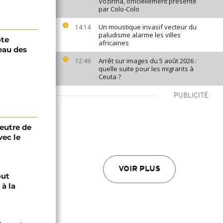
Vozinha, officiellement présenté
par Colo-Colo
Un moustique invasif vecteur du
14:14
paludisme alarme les villes
ôte
africaines
eau des
Arrêt sur images du 5 août 2026 :
12:49
quelle suite pour les migrants à
Ceuta ?
PUBLICITÉ
eutre de
vec le
VOIR PLUS
out
à la