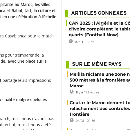
pitante au Maroc, les villes
a et Rabat, l’art, la culture et
ARTICLES CONNEXES
 en une célébration à l’échelle
CAN 2025 : l'Algérie et la C
d'Ivoire complètent le tabl
quarts [Football Now]
vers Casablanca pour le match
07/01 - 10:56
ns pour s’emparer de la
de, avec une place sur le
SUR LE MÊME PAYS
Melilla réclame une zone n
500 mètres à la frontière a
nt partagé leurs impressions
Maroc
Il y a 19 heures
a qualité malgré quelques
Ceuta : le Maroc dément t
relâchement des contrôles 
frontière
 match, mais nous n’avons pas
04/08 - 09:56
nt un but, mais il nous a été