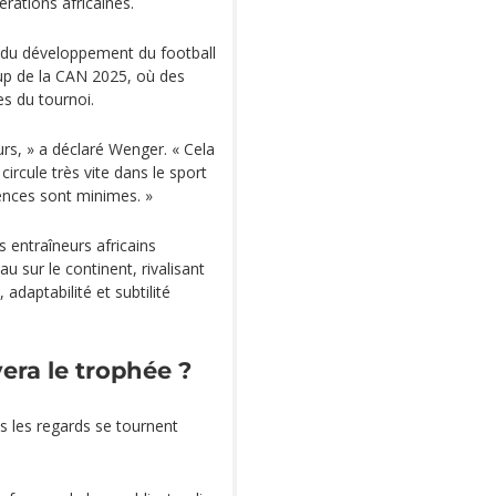
rations africaines.
 du développement du football
oup de la CAN 2025, où des
s du tournoi.
urs, » a déclaré Wenger. « Cela
 circule très vite dans le sport
ences sont minimes. »
s entraîneurs africains
u sur le continent, rivalisant
daptabilité et subtilité
era le trophée ?
us les regards se tournent