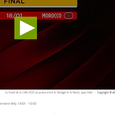
La finale de la CAN 2025 se jouera entre le Sénégal et le Maroc, pays hôte.
-
Copyright © af
ernière MAJ:
19/01 - 10:03