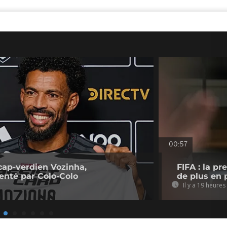
00:57
cap-verdien Vozinha,
FIFA : la p
senté par Colo-Colo
de plus en p
Il y a 19 heures