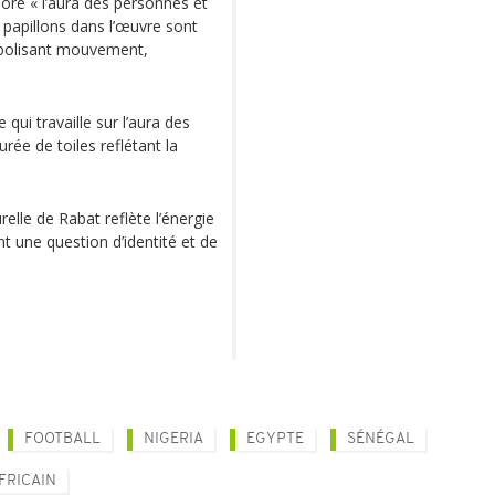
re « l’aura des personnes et
 papillons dans l’œuvre sont
mbolisant mouvement,
ui travaille sur l’aura des
ée de toiles reflétant la
relle de Rabat reflète l’énergie
t une question d’identité et de
FOOTBALL
NIGERIA
EGYPTE
SÉNÉGAL
FRICAIN