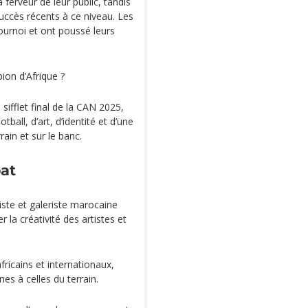
 ferveur de leur public, tandis
uccès récents à ce niveau. Les
ournoi et ont poussé leurs
ion d’Afrique ?
sifflet final de la CAN 2025,
otball, d’art, d’identité et d’une
rain et sur le banc.
bat
iste et galeriste marocaine
la créativité des artistes et
fricains et internationaux,
s à celles du terrain.