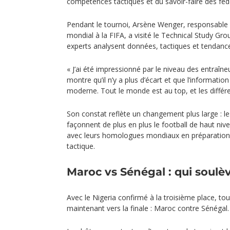
compétences tactiques et du savoir-faire des fédé
Pendant le tournoi, Arsène Wenger, responsable
mondial à la FIFA, a visité le Technical Study Gr
experts analysent données, tactiques et tendance
« J’ai été impressionné par le niveau des entraîne
montre qu’il n’y a plus d’écart et que l’information
moderne. Tout le monde est au top, et les différ
Son constat reflète un changement plus large : le
façonnent de plus en plus le football de haut nivea
avec leurs homologues mondiaux en préparation, a
tactique.
Maroc vs Sénégal : qui soulèv
Avec le Nigeria confirmé à la troisième place, to
maintenant vers la finale : Maroc contre Sénégal.