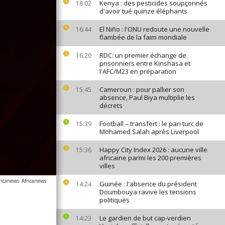
Kenya : des pesticides soupçonnés
18:02
d'avoir tué quinze éléphants
El Niño : l'ONU redoute une nouvelle
16:44
flambée de la faim mondiale
RDC: un premier échange de
16:20
prisonniers entre Kinshasa et
l'AFC/M23 en préparation
Cameroun : pour pallier son
15:45
absence, Paul Biya multiplie les
décrets
Football – transfert : le pari turc de
15:39
Mohamed Salah après Liverpool
Happy City Index 2026 : aucune ville
15:36
africaine parmi les 200 premières
villes
ricanews
Africanews
Guinée : l'absence du président
14:24
Doumbouya ravive les tensions
politiques
Le gardien de but cap-verdien
14:23