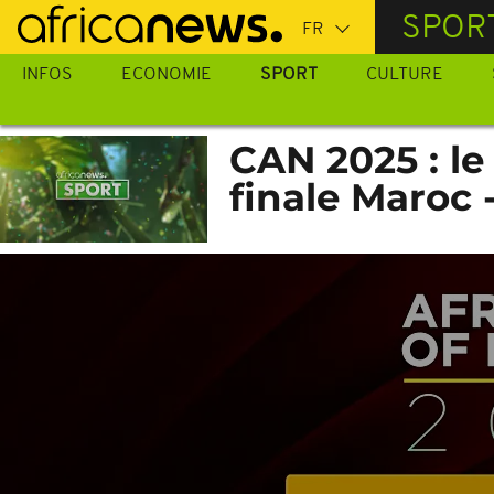
Passer
SPOR
au
contenu
INFOS
ECONOMIE
SPORT
CULTURE
principal
CAN 2025 : le
finale Maroc 