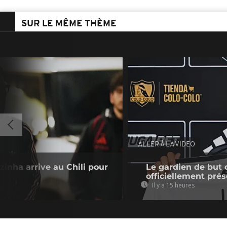
SUR LE MÊME THÈME
ALLER À LA VIDEO
zinha arrive au Chili pour
Le gardien de but 
officiellement pré
Il y a 15 heures