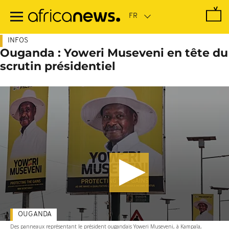
Passer
au
contenu
principal
INFOS
Ouganda : Yoweri Museveni en tête du
scrutin présidentiel
OUGANDA
Des panneaux représentant le président ougandais Yoweri Museveni, à Kampala,