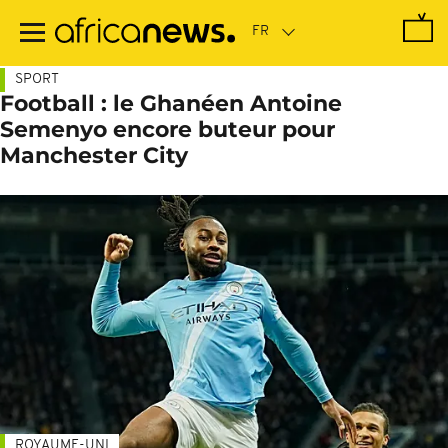
Passer
au
contenu
principal
SPORT
Football : le Ghanéen Antoine
Semenyo encore buteur pour
Manchester City
ROYAUME-UNI