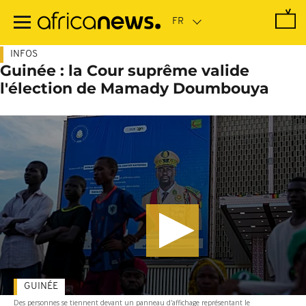
Passer
au
contenu
principal
INFOS
Guinée : la Cour suprême valide
l'élection de Mamady Doumbouya
GUINÉE
Des personnes se tiennent devant un panneau d'affichage représentant le