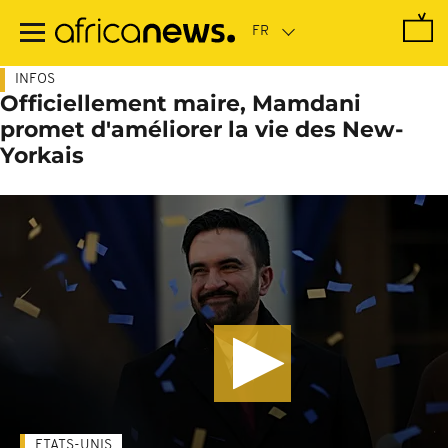
Passer
au
contenu
principal
INFOS
Officiellement maire, Mamdani
promet d'améliorer la vie des New-
Yorkais
ETATS-UNIS