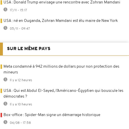
USA : Donald Trump envisage une rencontre avec Zohran Mamdani
17/11 - 15:17
USA : né en Ouganda, Zohran Mamdani est élu maire de New York
05/11 - 09:47
SUR LE MÊME PAYS
Meta condamné à 942 millions de dollars pour non protection des
mineurs
Il y a 12 heures
USA : Qui est Abdul El-Sayed, l’Américano-Égyptien qui bouscule les
démocrates ?
Il y a 10 heures
Box-office : Spider-Man signe un démarrage historique
04/08 - 17:58