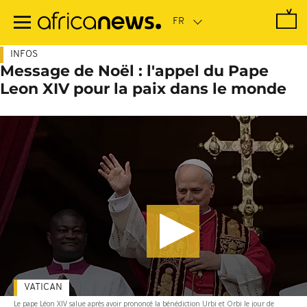
Passer
au
contenu
principal
INFOS
Message de Noël : l'appel du Pape
Leon XIV pour la paix dans le monde
VATICAN
Le pape Léon XIV salue après avoir prononcé la bénédiction Urbi et Orbi le jour de