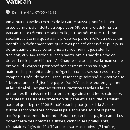
Vatican
Dernière MAJ:
07/05 - 13:42
Vingt-huit nouvelles recrues de la Garde suisse pontificale ont
prêté serment de fidélité au pape Léon XIV ce mercredi 6 mai au
Vatican. Cette cérémonie solennelle, qui perpétue une tradition
séculaire, a été marquée par la présence personnelle du souverain
pontife, un événement rare qui n'avait pas été observé depuis plus
de cinquante ans. La cérémonie a rendu hommage, selon la
tradition, aux 147 gardes suisses morts lors du sac de Rome en
défendant le pape Clément VII. Chaque recrue a posé la main sur le
drapeau du corps et prononcé son serment dans sa langue
maternelle, promettant de protéger le pape et ses successeurs, y
compris au péril de sa vie. Dans un message adressé aux nouveaux
"défenseurs de l’Église", le pape Léon XIV a salué leur engagement
et leur fidélité. Les gardes suisses, reconnaissables à leurs
uniformes Renaissance bleu, or et rouge ainsi qu’à leurs cuirasses
argentées, assurent la protection du pape et la sécurité du palais
apostolique depuis 1506. Fondée par le pape Jules II, la Garde
suisse est considérée comme la plus ancienne et la plus petite
armée permanente du monde. Pour intégrer le corps, les candidats
doivent être des hommes suisses, catholiques pratiquants,
célibataires, âgés de 19 à 30 ans, mesurer au moins 1,74 mètre,