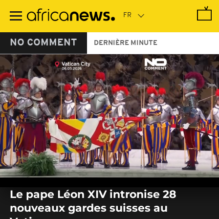
Passer
au
contenu
principal
NO COMMENT
DERNIÈRE MINUTE
0
seconds
Le pape Léon XIV intronise 28
of
0
nouveaux gardes suisses au
seconds