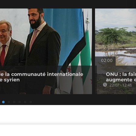
02:00
lle la communauté internationale
ONU : la fa
e syrien
augmente e
22/07 - 12:48