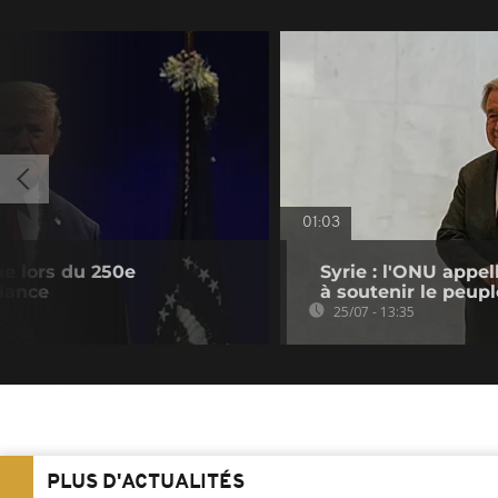
01:03
e lors du 250e
Syrie : l'ONU appe
dance
à soutenir le peupl
25/07 - 13:35
PLUS D'ACTUALITÉS