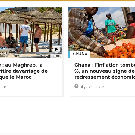
GHANA
01:01
 : au Maghreb, la
Ghana : l’inflation tomb
attire davantage de
%, un nouveau signe de
 que le Maroc
redressement économi
eures
Il y a 20 heures