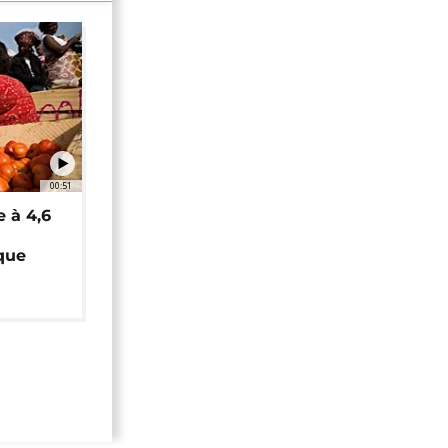
00:51
e à 4,6
que