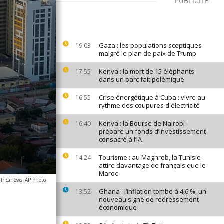
PUBLICITÉ
Gaza : les populations sceptiques
19:03
malgré le plan de paix de Trump
Kenya : la mort de 15 éléphants
17:55
dans un parc fait polémique
Crise énergétique à Cuba : vivre au
16:55
rythme des coupures d'électricité
Kenya : la Bourse de Nairobi
16:40
prépare un fonds d’investissement
consacré à l’IA
Tourisme : au Maghreb, la Tunisie
14:24
attire davantage de français que le
Maroc
africanews
AP Photo
Ghana : l’inflation tombe à 4,6 %, un
13:52
nouveau signe de redressement
économique