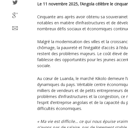
Le 11 novembre 2025, l’Angola célèbre le cinqua
Cinquante ans après avoir obtenu sa souveraineté
notables en matière d’infrastructures et de déve
nombreux défis sociaux et économiques continuen
Malgré la modernisation des villes et la croissanc
chômage, la pauvreté et l’inégalité d’accès à l’éd
restent des problèmes majeurs. Le coût élevé des
faiblesse des opportunités pour les jeunes accen
sociale.
Au cœur de Luanda, le marché Kikolo demeure l’u
dynamiques du pays. Véritable centre économique 
milliers de vendeurs et de petits entrepreneurs de
problèmes d’infrastructures et la congestion, c
l’esprit d’entreprise angolais et de la capacité du
difficultés économiques.
« Ma vie est difficile… ce qui nous épuise vraim
n’avons pas de salaire, pas de logement stable,