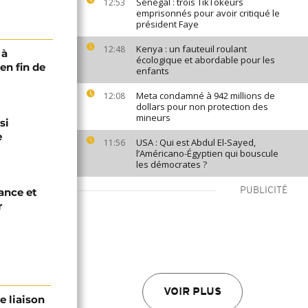
Sénégal : trois TikTokeurs
12:53
emprisonnés pour avoir critiqué le
président Faye
Kenya : un fauteuil roulant
12:48
 à
écologique et abordable pour les
en fin de
enfants
Meta condamné à 942 millions de
12:08
dollars pour non protection des
mineurs
si
e
USA : Qui est Abdul El-Sayed,
11:56
l’Américano-Égyptien qui bouscule
les démocrates ?
ance et
PUBLICITÉ
r
VOIR PLUS
e liaison