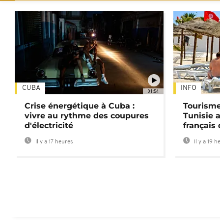
CUBA
INFO
01:54
Crise énergétique à Cuba :
Tourisme
vivre au rythme des coupures
Tunisie 
d'électricité
français
Il y a 17 heures
Il y a 19 h