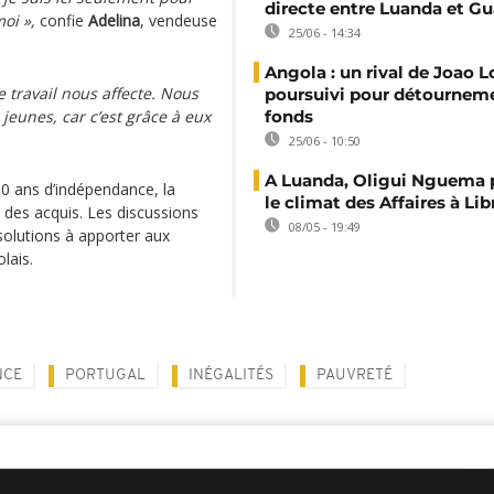
directe entre Luanda et 
oi »,
confie
Adelina
, vendeuse
25/06 - 14:34
Angola : un rival de Joao 
 travail nous affecte. Nous
poursuivi pour détournem
jeunes, car c’est grâce à eux
fonds
25/06 - 10:50
A Luanda, Oligui Nguema
50 ans d’indépendance, la
le climat des Affaires à Lib
 des acquis. Les discussions
08/05 - 19:49
 solutions à apporter aux
lais.
NCE
PORTUGAL
INÉGALITÉS
PAUVRETÉ