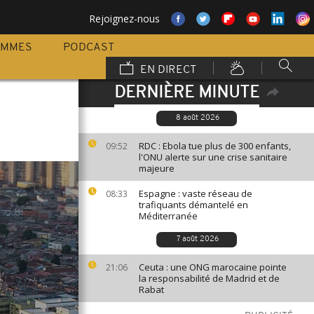
Rejoignez-nous
AMMES
PODCAST
EN DIRECT
DERNIÈRE MINUTE
8 août 2026
RDC : Ebola tue plus de 300 enfants,
09:52
l'ONU alerte sur une crise sanitaire
majeure
Espagne : vaste réseau de
08:33
trafiquants démantelé en
Méditerranée
7 août 2026
Ceuta : une ONG marocaine pointe
21:06
la responsabilité de Madrid et de
Rabat