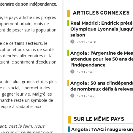
ntenaire de son indépendance.
ARTICLES CONNEXES
, le pays affiche des progrès
Real Madrid : Endrick prêté
loppement urbain, mais de
Olympique Lyonnais jusqu'
t de peser sur la population.
saison
26/12 - 14:50
e de certains secteurs, le
ucation et aux soins de santé
Angola : l'Argentine de Mes
 denrées alimentaires et la
attendue pour les 50 ans d
tuent le sentiment d’exclusion
l'indépendance
12/11 - 14:36
n des plus grands et des plus
Angola : 50 ans d'indépend
et social, il permet à des
de nombreux défis à releve
 gagner leur vie. Malgré les
12/11 - 14:25
e marché reste un symbole de
 peuple à s’adapter aux
SUR LE MÊME PAYS
ent, c’est la faim. Nous
Angola : TAAG inaugure un
 je suis ici seulement pour