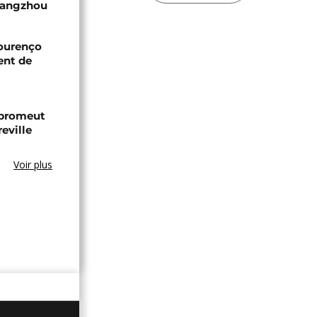
Guangzhou
Lourenço
ent de
 promeut
reville
Voir plus