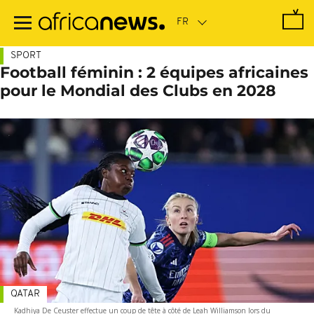
Passer
au
contenu
principal
SPORT
Football féminin : 2 équipes africaines
pour le Mondial des Clubs en 2028
QATAR
Kadhiya De Ceuster effectue un coup de tête à côté de Leah Williamson lors du