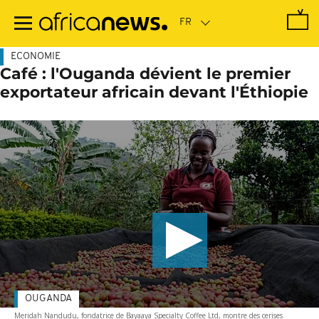
Passer
au
contenu
principal
ECONOMIE
Café : l'Ouganda dévient le premier
exportateur africain devant l'Éthiopie
OUGANDA
Meridah Nandudu, fondatrice de Bayaaya Specialty Coffee Ltd, montre des cerises