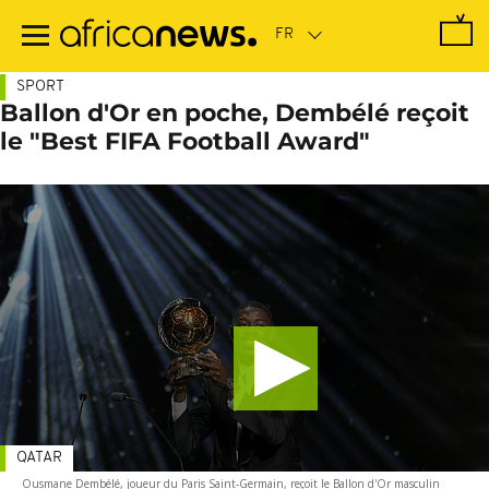
Passer
au
contenu
principal
SPORT
Ballon d'Or en poche, Dembélé reçoit
le "Best FIFA Football Award"
QATAR
Ousmane Dembélé, joueur du Paris Saint-Germain, reçoit le Ballon d'Or masculin