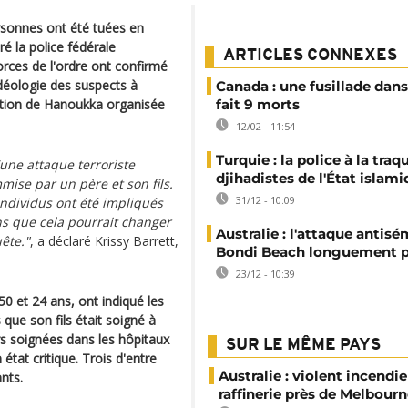
rsonnes ont été tuées en
aré la police fédérale
ARTICLES CONNEXES
orces de l'ordre ont confirmé
idéologie des suspects à
Canada : une fusillade dans
bration de Hanoukka organisée
fait 9 morts
12/02 - 11:54
Turquie : la police à la traq
'une attaque terroriste
djihadistes de l'État islam
mmise par un père et son fils.
31/12 - 10:09
individus ont été impliqués
ns que cela pourrait changer
Australie : l'attaque antisé
ête."
, a déclaré Krissy Barrett,
Bondi Beach longuement p
23/12 - 10:39
50 et 24 ans, ont indiqué les
que son fils était soigné à
rs soignées dans les hôpitaux
SUR LE MÊME PAYS
tat critique. Trois d'entre
Australie : violent incendi
nts.
raffinerie près de Melbour