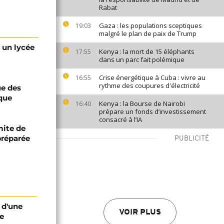
Rabat
Gaza : les populations sceptiques
19:03
malgré le plan de paix de Trump
 un lycée
Kenya : la mort de 15 éléphants
17:55
dans un parc fait polémique
Crise énergétique à Cuba : vivre au
16:55
rythme des coupures d'électricité
ue des
ique
Kenya : la Bourse de Nairobi
16:40
prépare un fonds d’investissement
consacré à l’IA
mite de
réparée
PUBLICITÉ
e d'une
VOIR PLUS
ne