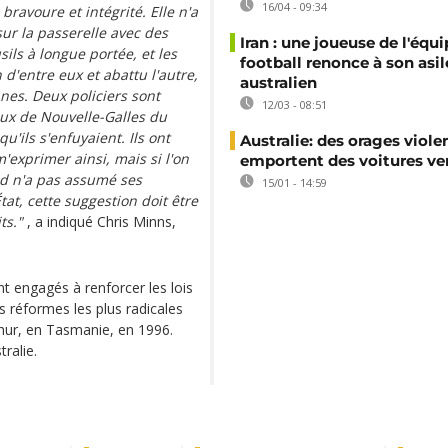
16/04 - 09:34
bravoure et intégrité. Elle n'a
sur la passerelle avec des
Iran : une joueuse de l'équ
ils à longue portée, et les
football renonce à son asil
 d'entre eux et abattu l'autre,
australien
nes. Deux policiers sont
12/03 - 08:51
aux de Nouvelle-Galles du
u'ils s'enfuyaient. Ils ont
Australie: des orages viole
m'exprimer ainsi, mais si l'on
emportent des voitures ver
ud n'a pas assumé ses
15/01 - 14:59
tat, cette suggestion doit être
ts."
, a indiqué Chris Minns,
nt engagés à renforcer les lois
s réformes les plus radicales
thur, en Tasmanie, en 1996.
ralie.