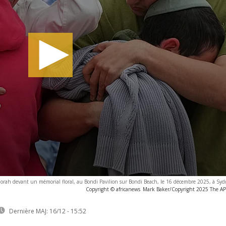
norah devant un mémorial floral, au Bondi Pavilion sur Bondi Beach, le 16 décembre 2025, à Syd
Copyright © africanews
Mark Baker/Copyright 2025 The AP. 
Dernière MAJ:
16/12 - 15:52