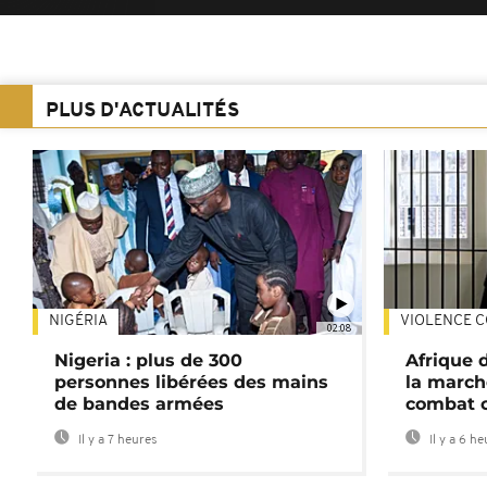
PLUS D'ACTUALITÉS
NIGÉRIA
VIOLENCE C
02:08
Nigeria : plus de 300
Afrique 
personnes libérées des mains
la march
de bandes armées
combat 
Il y a 7 heures
Il y a 6 h