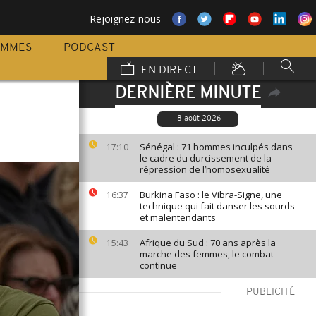
Rejoignez-nous
AMMES
PODCAST
EN DIRECT
DERNIÈRE MINUTE
8 août 2026
Sénégal : 71 hommes inculpés dans
17:10
le cadre du durcissement de la
répression de l’homosexualité
Burkina Faso : le Vibra-Signe, une
16:37
technique qui fait danser les sourds
et malentendants
Afrique du Sud : 70 ans après la
15:43
marche des femmes, le combat
continue
PUBLICITÉ