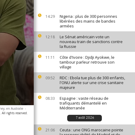
Nigeria : plus de 300 personnes
14:29
libérées des mains de bandes
armées
Le Sénat américain vote un
12:18
nouveau train de sanctions contre
la Russie
Côte d'Ivoire : Djidji Ayokwe, le
11:11
tambour parleur retrouve son
village
RDC : Ebola tue plus de 300 enfants,
09:52
l'ONU alerte sur une crise sanitaire
majeure
Espagne : vaste réseau de
08:33
trafiquants démantelé en
Méditerranée
ney, en Australie
-
All rights reserved.
7 août 2026
Ceuta : une ONG marocaine pointe
21:06
la responsabilité de Madrid et de