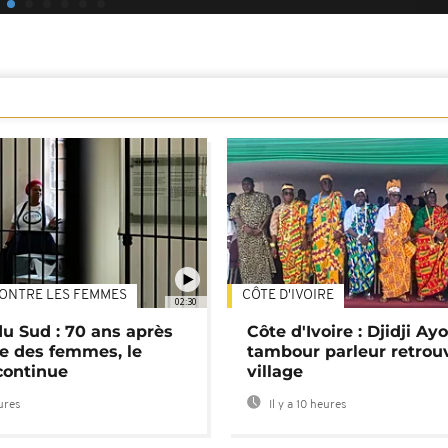
ONTRE LES FEMMES
CÔTE D'IVOIRE
02:30
du Sud : 70 ans après
Côte d'Ivoire : Djidji Ay
e des femmes, le
tambour parleur retrou
continue
village
eures
Il y a 10 heures