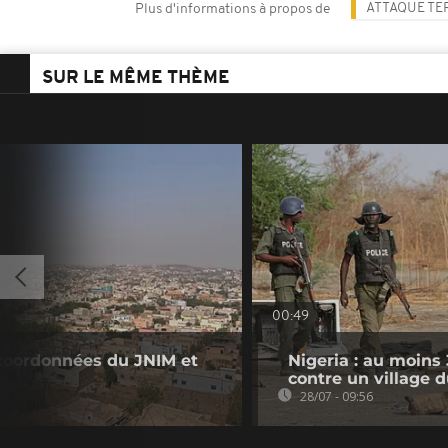
ATTAQUE TE
Plus d'informations à propos de
SUR LE MÊME THÈME
00:49
 coordonnées du JNIM et
Nigeria : au moins
contre un village 
28/07 - 09:56