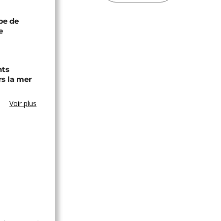
ipe de
e
nts
s la mer
Voir plus