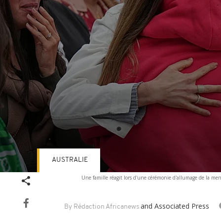
AUSTRALIE
Volume
Une famille réagit lors d'une cérémonie d'allumage de la me
90%
and Associated Press
By Rédaction Africanews