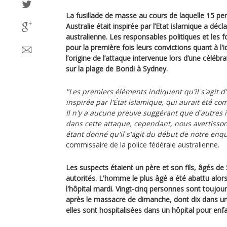
La fusillade de masse au cours de laquelle 15 pe
Australie était inspirée par l’Etat islamique a décl
australienne. Les responsables politiques et les f
pour la première fois leurs convictions quant à l'
l’origine de l’attaque intervenue lors d’une célé
sur la plage de Bondi à Sydney.
"Les premiers éléments indiquent qu'il s'agit d
inspirée par l'État islamique, qui aurait été co
Il n'y a aucune preuve suggérant que d'autres 
dans cette attaque, cependant, nous avertisso
étant donné qu'il s'agit du début de notre enqu
commissaire de la police fédérale australienne.
Les suspects étaient un père et son fils, âgés de 
autorités. L'homme le plus âgé a été abattu alors 
l'hôpital mardi. Vingt-cinq personnes sont toujou
après le massacre de dimanche, dont dix dans un é
elles sont hospitalisées dans un hôpital pour enfa