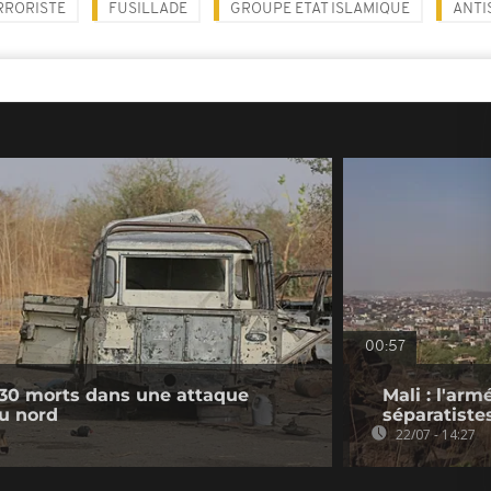
RRORISTE
FUSILLADE
GROUPE ETAT ISLAMIQUE
ANTI
00:57
 30 morts dans une attaque
Mali : l'arm
du nord
séparatiste
22/07 - 14:27