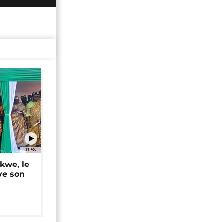
01:58
okwe, le
ve son