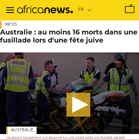
Passer
au
contenu
principal
INFOS
Australie : au moins 16 morts dans une
fusillade lors d'une fête juive
AUSTRALIE
Les secours transportent une personne sur une civière après une fusillade signalée