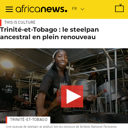
Passer
au
contenu
principal
THIS IS CULTURE
Trinité-et-Tobago : le steelpan
ancestral en plein renouveau
TRINITÉ-ET-TOBAGO
Une joueuse de steelpan se produit lors du concours de fanfares National Panorama