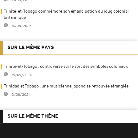
08/08/2025
Trinité-et-Tobago commémore son émancipation du joug colonial
britannique
04/08/2025
SUR LE MÊME PAYS
Trinité-et-Tobago : controverse sur le sort des symboles coloniaux
05/09/2024
Trinidad et Tobago : une musicienne japonaise retrouvée étranglée
13/08/2024
SUR LE MÊME THÈME